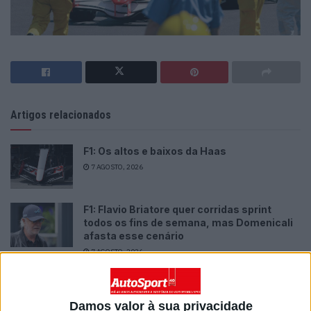
Artigos relacionados
F1: Os altos e baixos da Haas
7 AGOSTO, 2026
F1: Flavio Briatore quer corridas sprint
todos os fins de semana, mas Domenicali
afasta esse cenário
7 AGOSTO, 2026
Damos valor à sua privacidade