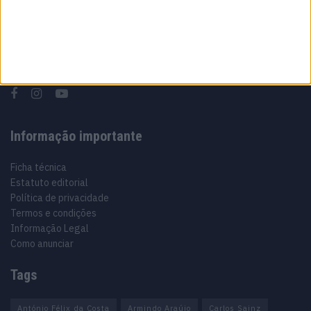
Sobre
Especialistas em automóveis, automobilismo e demais desportos
motorizados há 48 anos.
Informação importante
Ficha técnica
Estatuto editorial
Política de privacidade
Termos e condições
Informação Legal
Como anunciar
Tags
António Félix da Costa
Armindo Araújo
Carlos Sainz