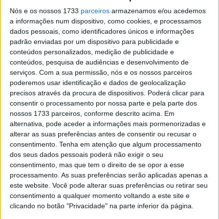
Nós e os nossos 1733
parceiros
armazenamos e/ou acedemos
Michael Schumacher foi desqualificado, depois de ter
a informações num dispositivo, como cookies, e processamos
dados pessoais, como identificadores únicos e informações
estabelecido o melhor tempo na qualificação do GP do
padrão enviadas por um dispositivo para publicidade e
Mónaco de 2006, caindo para a última posição da grelha
conteúdos personalizados, medição de publicidade e
de partida. O alemão foi considerado culpado duma
conteúdos, pesquisa de audiências e desenvolvimento de
manobra anti-desportiva, depois de ter parado o seu
serviços.
Com a sua permissão, nós e os nossos parceiros
carro na saída de Rascasse, a poucos segundos do final
poderemos usar identificação e dados de geolocalização
precisos através da procura de dispositivos. Poderá clicar para
da sessão, impedindo Alonso, Webber, Raikkonen e
consentir o processamento por nossa parte e pela parte dos
Fisichella de melhorarem os seus tempos anteriores,
nossos 1733 parceiros, conforme descrito acima. Em
quando todos eles estavam em voltas rápidas.
alternativa, pode aceder a informações mais pormenorizadas e
Schumacher tinha cometido um erro no primeiro Esse das
alterar as suas preferências antes de consentir ou recusar o
consentimento.
Tenha em atenção que algum processamento
Piscinas e já sabia que não poderia melhorar a marca
dos seus dados pessoais poderá não exigir o seu
estabelecida na volta anterior, acabando por simular
consentimento, mas que tem o direito de se opor a esse
uma ligeira saída de pista duas curvas mais tarde, para
processamento. As suas preferências serão aplicadas apenas a
garantir a pole position.
este website. Você pode alterar suas preferências ou retirar seu
consentimento a qualquer momento voltando a este site e
Logo no momento em que se deu o incidente as suspeitas
clicando no botão "Privacidade" na parte inferior da página.
gerais foram evidentes, pois a saída aconteceu a