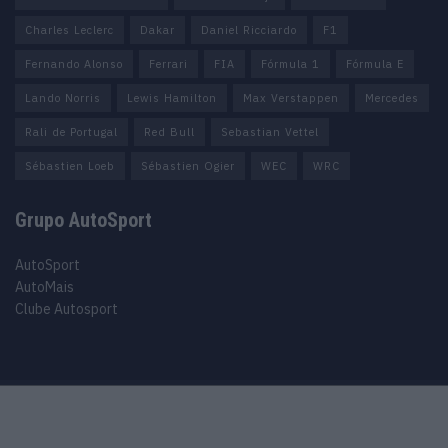
Charles Leclerc
Dakar
Daniel Ricciardo
F1
Fernando Alonso
Ferrari
FIA
Fórmula 1
Fórmula E
Lando Norris
Lewis Hamilton
Max Verstappen
Mercedes
Rali de Portugal
Red Bull
Sebastian Vettel
Sébastien Loeb
Sébastien Ogier
WEC
WRC
Grupo AutoSport
AutoSport
AutoMais
Clube Autosport
Purchase Now
Features
Demo
Support
© 2025 Autosport copyright