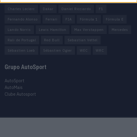
Charles Leclerc
Dakar
Daniel Ricciardo
F1
Fernando Alonso
Ferrari
FIA
Fórmula 1
Fórmula E
Lando Norris
Lewis Hamilton
Max Verstappen
Mercedes
Rali de Portugal
Red Bull
Sebastian Vettel
Sébastien Loeb
Sébastien Ogier
WEC
WRC
Grupo AutoSport
AutoSport
AutoMais
Clube Autosport
Purchase Now
Features
Demo
Support
© 2025 Autosport copyright