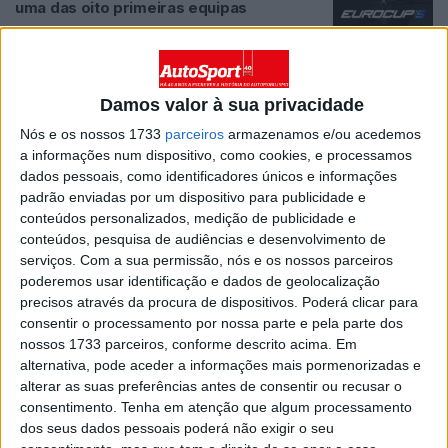
uma das oito primeiras equipas
BY
FÁBIO MENDES
DESTAQUE HOMEPAGE
6 AGOSTO, 2026
0
F1: Mika Häkkinen desaconselha a
Damos valor à sua privacidade
McLaren a contratar Max Verstappen
Nós e os nossos 1733
parceiros
armazenamos e/ou acedemos
BY
FÁBIO MENDES
6 AGOSTO, 2026
1
FÓRMULA 1
a informações num dispositivo, como cookies, e processamos
dados pessoais, como identificadores únicos e informações
F1: Primeiros sinais positivos da Audi
padrão enviadas por um dispositivo para publicidade e
BY
FÁBIO MENDES
6 AGOSTO, 2026
0
FÓRMULA 1
conteúdos personalizados, medição de publicidade e
conteúdos, pesquisa de audiências e desenvolvimento de
serviços.
Com a sua permissão, nós e os nossos parceiros
F1: Tom Kristensen defende os
poderemos usar identificação e dados de geolocalização
regulamentos atuais
precisos através da procura de dispositivos. Poderá clicar para
BY
FÁBIO MENDES
6 AGOSTO, 2026
0
FÓRMULA 1
consentir o processamento por nossa parte e pela parte dos
nossos 1733 parceiros, conforme descrito acima. Em
F1: Williams tenta resolver problemas “de
alternativa, pode aceder a informações mais pormenorizadas e
DNA” e já olha apenas para 2027
alterar as suas preferências antes de consentir ou recusar o
BY
FÁBIO MENDES
6 AGOSTO, 2026
0
FÓRMULA 1
consentimento.
Tenha em atenção que algum processamento
dos seus dados pessoais poderá não exigir o seu
F1: Adrian Newey acredita que Alonso