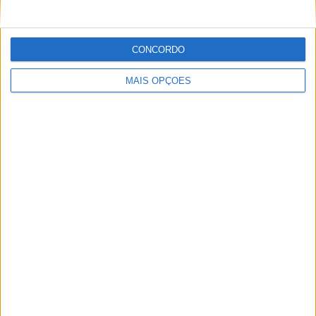
de ter saído da Porsche
BY
FÁBIO MENDES
DESTAQUE HOMEPAGE
5 AGOSTO, 2026
2
CONCORDO
Kalle Rovanperä sem vontade de
MAIS OPÇÕES
regressar ao WRC
BY
FÁBIO MENDES
5 AGOSTO, 2026
0
RALIS
1
2
…
1.388
Tendências
Comentários
Últimas