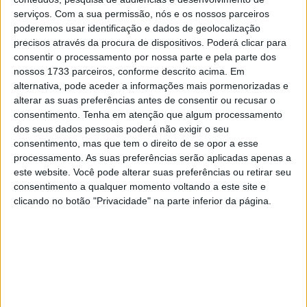
“Sempre achei que a Fórmula 1 deveria, se possível,
serviços.
Com a sua permissão, nós e os nossos parceiros
inovar e tentar algo diferente”, disse Sainz aos jornalistas.
poderemos usar identificação e dados de geolocalização
precisos através da procura de dispositivos. Poderá clicar para
“E acho que existem certos tipos de asfalto que
consentir o processamento por nossa parte e pela parte dos
minimizam o spray dos carros. Mas a maioria dos circuitos
nossos 1733 parceiros, conforme descrito acima. Em
não os tem. No final, o maior problema para nós é a
alternativa, pode aceder a informações mais pormenorizadas e
visibilidade, é o que nos impede de correr.”
alterar as suas preferências antes de consentir ou recusar o
consentimento.
Tenha em atenção que algum processamento
“Acho que Spa é um caso muito particular, onde houve
dos seus dados pessoais poderá não exigir o seu
consentimento, mas que tem o direito de se opor a esse
um passado muito sombrio nesta pista, e a FIA
processamento. As suas preferências serão aplicadas apenas a
conscientemente adotou uma abordagem muito
este website. Você pode alterar suas preferências ou retirar seu
conservadora, e eles avisaram-nos na quinta-feira que
consentimento a qualquer momento voltando a este site e
adotariam uma abordagem muito conservadora.”
clicando no botão "Privacidade" na parte inferior da página.
Artigos relacionados
F1 – As mais lidas: Red Bull escolheu Pierre
Gasly em detrimento de Carlos Sainz
8 AGOSTO, 2026