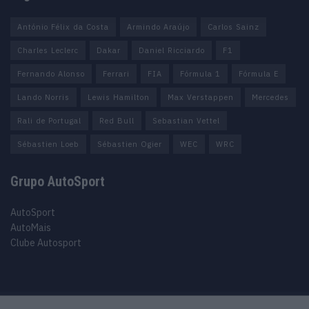
António Félix da Costa
Armindo Araújo
Carlos Sainz
Charles Leclerc
Dakar
Daniel Ricciardo
F1
Fernando Alonso
Ferrari
FIA
Fórmula 1
Fórmula E
Lando Norris
Lewis Hamilton
Max Verstappen
Mercedes
Rali de Portugal
Red Bull
Sebastian Vettel
Sébastien Loeb
Sébastien Ogier
WEC
WRC
Grupo AutoSport
AutoSport
AutoMais
Clube Autosport