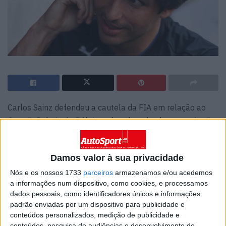
Carlos Sainz defendeu a cautela da FIA em relação ao
Grande Prémio da Bélgica, afetado pela chuva, apoiando
o atraso no início da corrida e o prolongamento do
período do safety car devido à fraca visibilidade. Ele
Damos valor à sua privacidade
salientou que Spa-Francorchamps tem uma história
trágica, referindo-se a acidentes fatais nos últimos anos,
Nós e os nossos 1733
parceiros
armazenamos e/ou acedemos
a informações num dispositivo, como cookies, e processamos
e disse que a FIA havia avisado as equipas com
dados pessoais, como identificadores únicos e informações
antecedência que seria adotada uma abordagem
padrão enviadas por um dispositivo para publicidade e
conservadora.
conteúdos personalizados, medição de publicidade e
conteúdos, pesquisa de audiências e desenvolvimento de