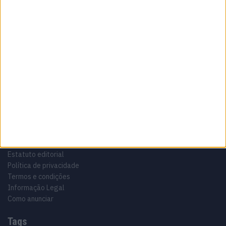
Sobre
Especialistas em automóveis, automobilismo e demais desportos
motorizados há 48 anos.
Informação importante
Ficha técnica
Estatuto editorial
Política de privacidade
Termos e condições
Informação Legal
Como anunciar
Tags