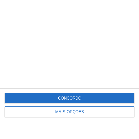
Fábio Mendes
Em 2013 criei um blog com um grupo de amigos, que me
abriu as portas para o fantástico mundo do motorsport e
do AutoSport, onde escrevo desde 2017.
Artigos relacionados
CONCORDO
MAIS OPÇÕES
FÓRMULA 1
F1 – As mais lidas: Red Bull escolheu Pierre
Gasly em detrimento de Carlos Sainz
BY
FÁBIO MENDES
8 AGOSTO, 2026