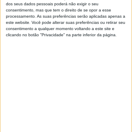
CPTT, Baja TT Norte de Portugal, dia 1 –
dos seus dados pessoais poderá não exigir o seu
Resumo
consentimento, mas que tem o direito de se opor a esse
BY
JOSÉ LUIS ABREU
7 MAIO, 2026
AUTOSPORT TV
processamento. As suas preferências serão aplicadas apenas a
0
este website. Você pode alterar suas preferências ou retirar seu
consentimento a qualquer momento voltando a este site e
Rotax Max Challenge – Castelo Branco
clicando no botão "Privacidade" na parte inferior da página.
BY
JOSÉ LUIS ABREU
5 MAIO, 2026
AUTOSPORT TV
0
Campeonato de Portugal de Drift –
Campia
BY
JOSÉ LUIS ABREU
5 MAIO, 2026
AUTOSPORT TV
0
CSR, Rali de Ourique-Capital do Porco
Alentejano
BY
JOSÉ LUIS ABREU
AUTOSPORT TV
13 ABRIL, 2026
0
Campeonato Portugal de Velocidade de
Clássicos e Clássicos 1300 – Estoril