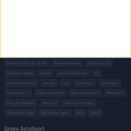
Ficha técnica
Estatuto editorial
Política de privacidade
Termos e condições
Informação Legal
Como anunciar
Tags
António Félix da Costa
Armindo Araújo
Carlos Sainz
Charles Leclerc
Dakar
Daniel Ricciardo
F1
Fernando Alonso
Ferrari
FIA
Fórmula 1
Fórmula E
Lando Norris
Lewis Hamilton
Max Verstappen
Mercedes
Rali de Portugal
Red Bull
Sebastian Vettel
Sébastien Loeb
Sébastien Ogier
WEC
WRC
Grupo AutoSport