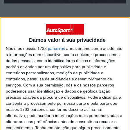
Home
Category
AutoSport TV
AutoSport TV
Damos valor à sua privacidade
CPR, Rali de Portugal, dia 1, Resumo
Nós e os nossos 1733
parceiros
armazenamos e/ou acedemos
BY
JOSÉ LUIS ABREU
AUTOSPORT TV
a informações num dispositivo, como cookies, e processamos
10 MAIO, 2026
0
dados pessoais, como identificadores únicos e informações
padrão enviadas por um dispositivo para publicidade e
CPTT, Baja TT Norte de Portugal,
conteúdos personalizados, medição de publicidade e
Resumo Final
conteúdos, pesquisa de audiências e desenvolvimento de
BY
JOSÉ LUIS ABREU
9 MAIO, 2026
AUTOSPORT TV
serviços.
Com a sua permissão, nós e os nossos parceiros
0
poderemos usar identificação e dados de geolocalização
precisos através da procura de dispositivos. Poderá clicar para
CPTT, Baja TT Norte de Portugal, dia 2 –
consentir o processamento por nossa parte e pela parte dos
Resumo
nossos 1733 parceiros, conforme descrito acima. Em
BY
JOSÉ LUIS ABREU
8 MAIO, 2026
AUTOSPORT TV
alternativa, pode aceder a informações mais pormenorizadas e
0
alterar as suas preferências antes de consentir ou recusar o
consentimento.
Tenha em atenção que algum processamento