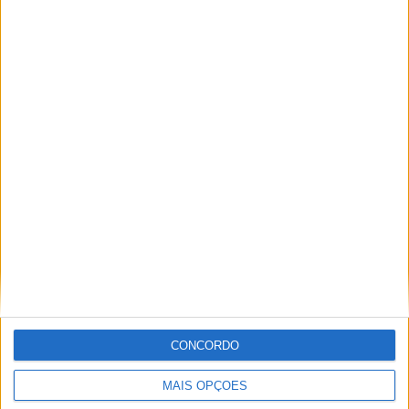
Tags:
Carregamento indutivo
elétricos
Gotemburgo
Fábio Mendes
Em 2013 criei um blog com um grupo de amigos, que me
abriu as portas para o fantástico mundo do motorsport e
do AutoSport, onde escrevo desde 2017.
Artigos relacionados
CONCORDO
MAIS OPÇÕES