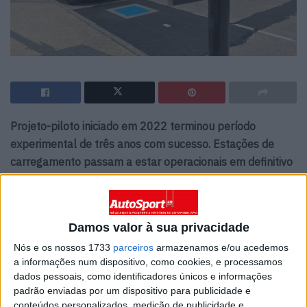
Projeto-piloto iniciado em 2022 terminou período
experimental de três anos com sucesso. Estações de
carregamento passam a estar operacionais em definitivo
e plano de expansão será também implementado.
Um inédito projeto-piloto que visou testar a viabilidade
de soluções de carregamento indutivo para automóveis
Damos valor à sua privacidade
elétricos terminou com sucesso em Gotemburgo, na
Nós e os nossos 1733
parceiros
armazenamos e/ou acedemos
Suécia. Após três anos de testes com uma frota de táxis
a informações num dispositivo, como cookies, e processamos
dados pessoais, como identificadores únicos e informações
Volvo, as estações de carregamento vão agora passar a
padrão enviadas por um dispositivo para publicidade e
funcionar em permanência, ao mesmo tempo que está já
conteúdos personalizados, medição de publicidade e