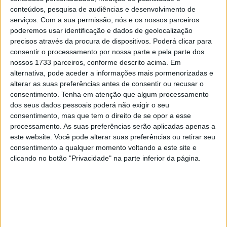
a ser implementado um plano de expansão para testar a
conteúdos, pesquisa de audiências e desenvolvimento de
tecnologia noutras localizações.
serviços.
Com a sua permissão, nós e os nossos parceiros
poderemos usar identificação e dados de geolocalização
A conclusão dos testes foi recentemente anunciada
precisos através da procura de dispositivos. Poderá clicar para
consentir o processamento por nossa parte e pela parte dos
numa conferência pela empresa InductEV, pela Volvo e
nossos 1733 parceiros, conforme descrito acima. Em
outros parceiros envolvidos. Para a extensa fase de
alternativa, pode aceder a informações mais pormenorizadas e
testes foram utilizadas 20 unidades do Volvo XC40
alterar as suas preferências antes de consentir ou recusar o
100% elétrico em duas estações de carregamento, no
consentimento.
Tenha em atenção que algum processamento
dos seus dados pessoais poderá não exigir o seu
Parque de Ciências de Lindholmen e no Hospital
consentimento, mas que tem o direito de se opor a esse
Universitário Sahlgrenska, cada uma das quais com dois
processamento. As suas preferências serão aplicadas apenas a
postos de carregamento individuais e uma potência
este website. Você pode alterar suas preferências ou retirar seu
máxima de 75 kWh.
consentimento a qualquer momento voltando a este site e
clicando no botão "Privacidade" na parte inferior da página.
Artigos relacionados
Lamborghini Revuelto SV recordista no
Hockenheim
8 AGOSTO, 2026