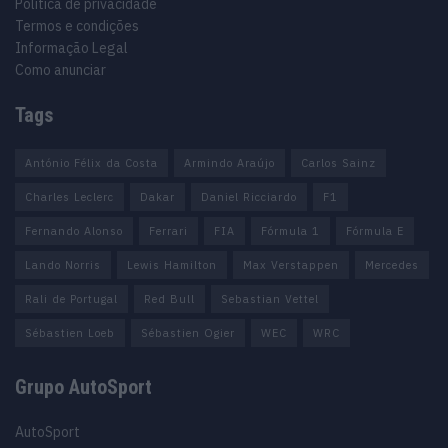
Política de privacidade
Termos e condições
Informação Legal
Como anunciar
Tags
António Félix da Costa
Armindo Araújo
Carlos Sainz
Charles Leclerc
Dakar
Daniel Ricciardo
F1
Fernando Alonso
Ferrari
FIA
Fórmula 1
Fórmula E
Lando Norris
Lewis Hamilton
Max Verstappen
Mercedes
Rali de Portugal
Red Bull
Sebastian Vettel
Sébastien Loeb
Sébastien Ogier
WEC
WRC
Grupo AutoSport
AutoSport