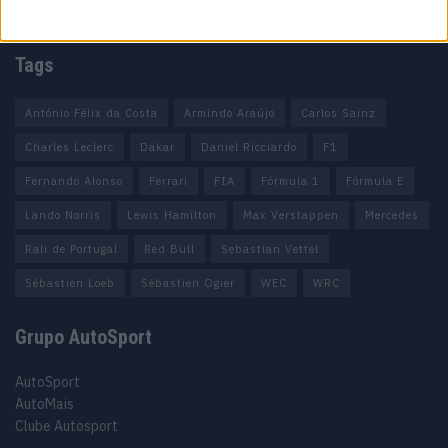
Como anunciar
Tags
António Félix da Costa
Armindo Araújo
Carlos Sainz
Charles Leclerc
Dakar
Daniel Ricciardo
F1
Fernando Alonso
Ferrari
FIA
Fórmula 1
Fórmula E
Lando Norris
Lewis Hamilton
Max Verstappen
Mercedes
Rali de Portugal
Red Bull
Sebastian Vettel
Sébastien Loeb
Sébastien Ogier
WEC
WRC
Grupo AutoSport
AutoSport
AutoMais
Clube Autosport