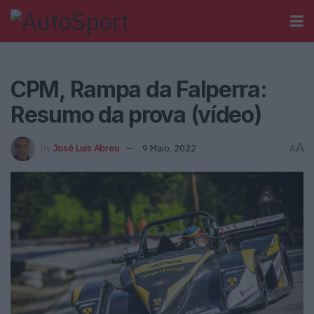
CPM, Rampa da Falperra:
Resumo da prova (vídeo)
A
by
José Luis Abreu
9 Maio, 2022
A