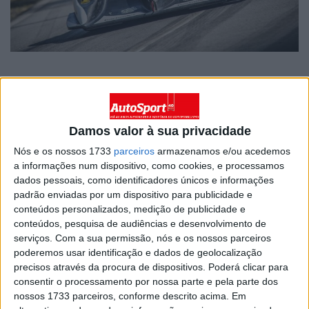
Damos valor à sua privacidade
Artigos relacionados
Nós e os nossos 1733
parceiros
armazenamos e/ou acedemos
a informações num dispositivo, como cookies, e processamos
CPV/IS: Art of Speed – A história, o
presente e o futuro
dados pessoais, como identificadores únicos e informações
padrão enviadas por um dispositivo para publicidade e
7 AGOSTO, 2026
conteúdos personalizados, medição de publicidade e
conteúdos, pesquisa de audiências e desenvolvimento de
Eurocup-5: Anunciado novo campeonato
de monolugares e Speedy Motorsport é
serviços.
Com a sua permissão, nós e os nossos parceiros
uma das oito primeiras equipas
poderemos usar identificação e dados de geolocalização
precisos através da procura de dispositivos. Poderá clicar para
6 AGOSTO, 2026
consentir o processamento por nossa parte e pela parte dos
nossos 1733 parceiros, conforme descrito acima. Em