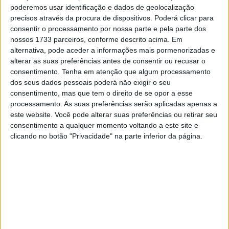
poderemos usar identificação e dados de geolocalização
precisos através da procura de dispositivos. Poderá clicar para
No que concerne ao Campeonato Português de Ralis
consentir o processamento por nossa parte e pela parte dos
(CPR), a competição revelou-se igualmente intensa.
nossos 1733 parceiros, conforme descrito acima. Em
Armindo Araújo e Luís Ramalho, na sua máquina Skoda
alternativa, pode aceder a informações mais pormenorizadas e
Fabia RS Rally2, asseguraram o quarto melhor tempo da
alterar as suas preferências antes de consentir ou recusar o
consentimento.
Tenha em atenção que algum processamento
classificativa, distinguindo-se como a dupla mais rápida
dos seus dados pessoais poderá não exigir o seu
do CPR, com uma vantagem de 1,1 segundos sobre Kris
consentimento, mas que tem o direito de se opor a esse
Meeke e Stuart Loudon, que pilotavam um Toyota GR
processamento. As suas preferências serão aplicadas apenas a
Yaris Rally2. Esta performance apertou
este website. Você pode alterar suas preferências ou retirar seu
consentimento a qualquer momento voltando a este site e
significativamente as contas do campeonato, reduzindo a
clicando no botão "Privacidade" na parte inferior da página.
diferença entre o primeiro e o segundo classificado no
CPR para uns meros 0,3 segundos.
Por outro lado, Diego Ruiloba e Ángel Vela, a bordo do
seu Citroën C3 Rally2, não tiveram a melhor de começo
de das manhã. O seu tempo ficou 7,3 segundos aquém do
registado por Campedelli, o que resultou numa
diminuição considerável da sua vantagem global para 4,9