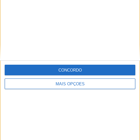
Artigos relacionados
DESTAQUE HOMEPAGE
F1: Honda quer voltar a colocar Alonso na
CONCORDO
rota do título
BY
FÁBIO MENDES
9 AGOSTO, 2026
MAIS OPÇÕES