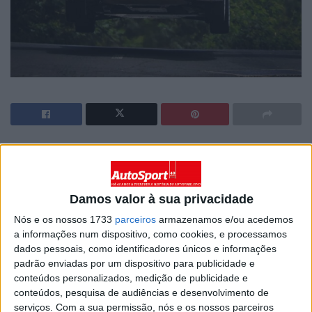
O segundo dia do Rali Vinho Madeira viu uma entrada
fulminante por parte da dupla Simone Campedelli e
Tania Canton, ao volante do seu Skoda Fabia RS Rally2.
Damos valor à sua privacidade
Demonstrando um ritmo impressionante desde o início,
Nós e os nossos 1733
parceiros
armazenamos e/ou acedemos
conseguiram superar Miguel Nunes e João Paulo,
a informações num dispositivo, como cookies, e processamos
também num Skoda Fabia RS Rally2, por uma margem
dados pessoais, como identificadores únicos e informações
de 3,7 segundos. Pouco atrás, João Silva e Luís
padrão enviadas por um dispositivo para publicidade e
Rodrigues, a bordo do seu Toyota GR Yaris Rally2,
conteúdos personalizados, medição de publicidade e
registaram um tempo 5,6 segundos mais lento que os
conteúdos, pesquisa de audiências e desenvolvimento de
serviços.
Com a sua permissão, nós e os nossos parceiros
líderes.