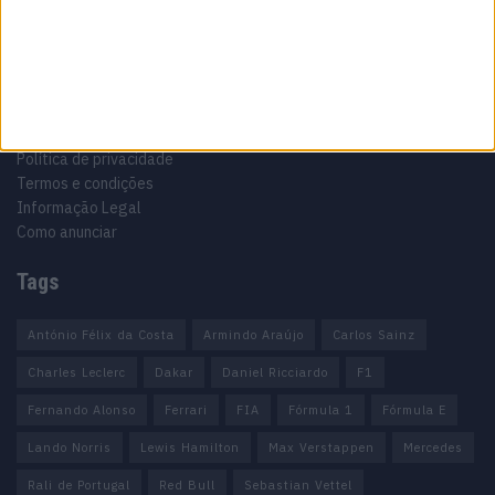
Informação importante
Ficha técnica
Estatuto editorial
Política de privacidade
Termos e condições
Informação Legal
Como anunciar
Tags
António Félix da Costa
Armindo Araújo
Carlos Sainz
Charles Leclerc
Dakar
Daniel Ricciardo
F1
Fernando Alonso
Ferrari
FIA
Fórmula 1
Fórmula E
Lando Norris
Lewis Hamilton
Max Verstappen
Mercedes
Rali de Portugal
Red Bull
Sebastian Vettel