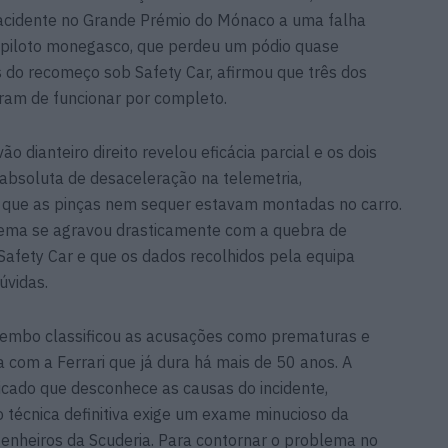
 acidente no Grande Prémio do Mónaco a uma falha
 O piloto monegasco, que perdeu um pódio quase
 do recomeço sob Safety Car, afirmou que três dos
ram de funcionar por completo.
ão dianteiro direito revelou eficácia parcial e os dois
 absoluta de desaceleração na telemetria,
que as pinças nem sequer estavam montadas no carro.
ema se agravou drasticamente com a quebra de
Safety Car e que os dados recolhidos pela equipa
úvidas.
rembo classificou as acusações como prematuras e
a com a Ferrari que já dura há mais de 50 anos. A
icado que desconhece as causas do incidente,
 técnica definitiva exige um exame minucioso da
enheiros da Scuderia. Para contornar o problema no