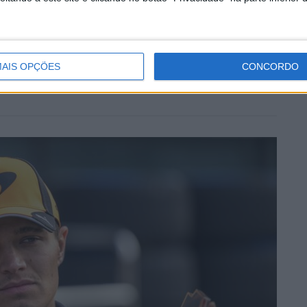
ri que o olhar treinado pela fotografia e a paixão pelos ralis
 jornalismo desportivo. E já lá vão mais de 30 anos…
AIS OPÇÕES
CONCORDO