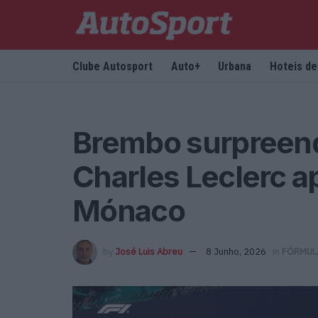
Clube Autosport
Auto+
Urbana
Hoteis d
Brembo surpreend
Charles Leclerc a
Mónaco
by
José Luis Abreu
8 Junho, 2026
in
FÓRMUL