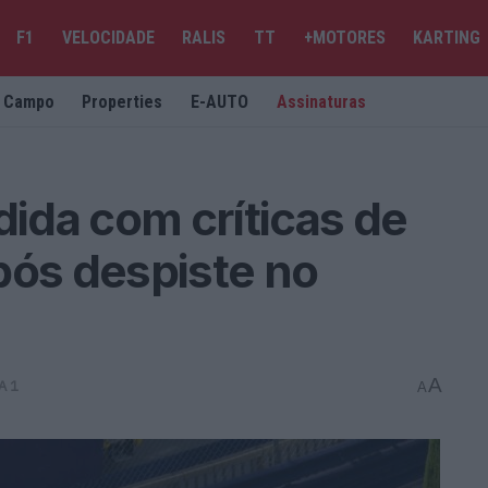
F1
VELOCIDADE
RALIS
TT
+MOTORES
KARTING
e Campo
Properties
E-AUTO
Assinaturas
ida com críticas de
pós despiste no
A
A 1
A