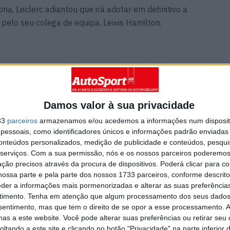
a, Leclerc adiantou que irá adotar em definitivo a
 pelo seu colega de equipa, Lewis Hamilton.
Vialsil: os portugueses por
o Norris
detrás da segurança do novo
Circuito de Madrid
Damos valor à sua privacidade
9 AGOSTO, 2026
33
parceiros
armazenamos e/ou acedemos a informações num dispositi
essoais, como identificadores únicos e informações padrão enviadas 
conteúdos personalizados, medição de publicidade e conteúdos, pesqui
serviços.
Com a sua permissão, nós e os nossos parceiros poderemos 
ção precisos através da procura de dispositivos. Poderá clicar para co
ossa parte e pela parte dos nossos 1733 parceiros, conforme descrit
eder a informações mais pormenorizadas e alterar as suas preferência
timento.
Tenha em atenção que algum processamento dos seus dados
nsentimento, mas que tem o direito de se opor a esse processamento. A
as a este website. Você pode alterar suas preferências ou retirar seu
tando a este site e clicando no botão "Privacidade" na parte inferior 