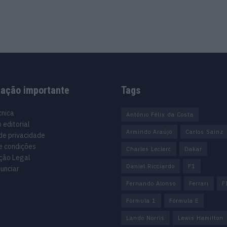
mação importante
Tags
cnica
António Félix da Costa
 editorial
Armindo Araújo
Carlos Sainz
 de privacidade
e condições
Charles Leclerc
Dakar
ção Legal
Daniel Ricciardo
F1
unciar
Fernando Alonso
Ferrari
F
Fórmula 1
Fórmula E
Lando Norris
Lewis Hamilton