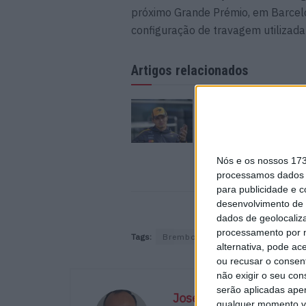
próximo Grande Prémio, em Barcelon
configuração de travagem utilizada
Artigos relacionados
F1, As Mais Lidas: A
entrevista com Land
que terminou mal
8 AGOSTO, 2026
Nós e os nossos 17
processamos dados p
para publicidade e 
desenvolvimento de 
dados de geolocaliza
processamento por n
Tags:
Brembo
Leclerc
alternativa, pode ac
ou recusar o consen
não exigir o seu co
serão aplicadas apen
José Luis Abreu
qualquer momento vol