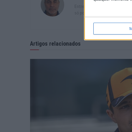
Entre curvas e muito pó, descob
só podiam levar a um destino: o
M
Artigos relacionados