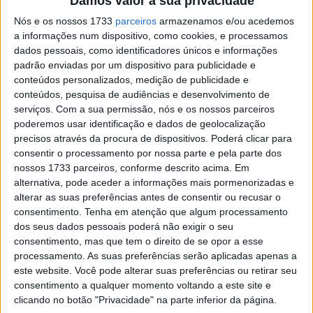
Damos valor à sua privacidade
nos anteriores campeonatos Norte, Centro e Sul, lutavam
Nós e os nossos 1733
parceiros
armazenamos e/ou acedemos
pela melhor posição entre os 2RM e a melhor possível
a informações num dispositivo, como cookies, e processamos
na geral, no meio dos 4X4, agora lutam pelo triunfo à
dados pessoais, como identificadores únicos e informações
geral nos ralis. Este é um dos argumentos que a FPAK
padrão enviadas por um dispositivo para publicidade e
refere para a criação desta competição reservada
conteúdos personalizados, medição de publicidade e
conteúdos, pesquisa de audiências e desenvolvimento de
apenas a carros de duas rodas motrizes.
serviços.
Com a sua permissão, nós e os nossos parceiros
E curiosamente nesta prova, a luta foi muito interessante
poderemos usar identificação e dados de geolocalização
a vários níveis, especialmente na frente do rali com José
precisos através da procura de dispositivos. Poderá clicar para
Viana Martins/Vítor Viegas (Renault Clio III RS) a
consentir o processamento por nossa parte e pela parte dos
nossos 1733 parceiros, conforme descrito acima. Em
terminarem com 0.7s de avanço para José Manuel
alternativa, pode aceder a informações mais pormenorizadas e
Gomes/Fábio Reis (Renault Clio R3 Access) depois duma
alterar as suas preferências antes de consentir ou recusar o
prova em que o vencedor chegou a estar a 8.7s dos
consentimento.
Tenha em atenção que algum processamento
líderes, acabando por vencer depois de Marco
dos seus dados pessoais poderá não exigir o seu
consentimento, mas que tem o direito de se opor a esse
Ferreira/Edgar Gonçalves (Citroën Saxo Cup) terem tido
processamento. As suas preferências serão aplicadas apenas a
problemas mecânicos no seu carro quando lideravam
este website. Você pode alterar suas preferências ou retirar seu
perto do meio do rali.
consentimento a qualquer momento voltando a este site e
Apesar de ter começado o rali em quarto, Viana Martins
clicando no botão "Privacidade" na parte inferior da página.