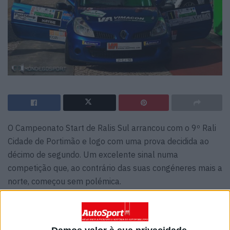
O Campeonato Start de Ralis Sul arrancou com o 9º Rali
Cidade de Portimão e logo com uma prova decidida ao
décimo de segundo. Um excelente sinal numa
competição que, ao contrário das suas congéneres mais a
norte, começou sem polémica.
Com a reformulação dos campeonatos ‘regionais’, a FPAK
está sob fortes críticas, mas olhando só para o lado
positivo das coisas, se até aqui os duas rodas motrizes,