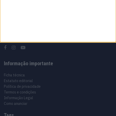
Sobre
Especialistas em automóveis, automobilismo e demais desportos
motorizados há 48 anos.
Informação importante
Ficha técnica
Estatuto editorial
Política de privacidade
Termos e condições
Informação Legal
Como anunciar
Tags