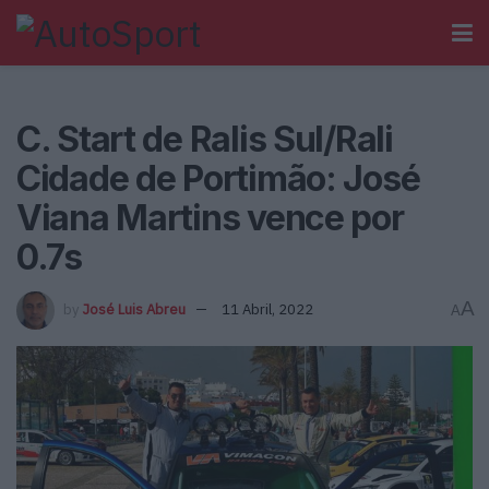
C. Start de Ralis Sul/Rali
Cidade de Portimão: José
Viana Martins vence por
0.7s
A
by
José Luis Abreu
11 Abril, 2022
A