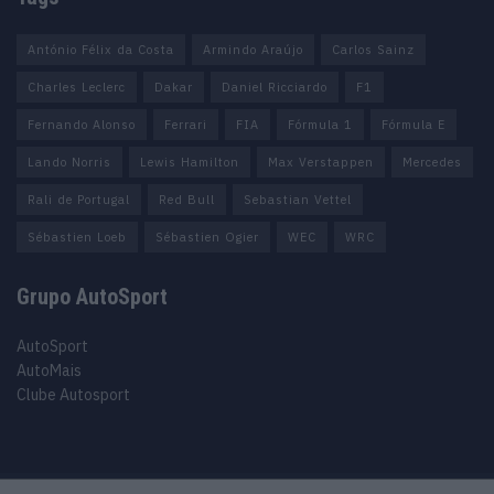
António Félix da Costa
Armindo Araújo
Carlos Sainz
Charles Leclerc
Dakar
Daniel Ricciardo
F1
Fernando Alonso
Ferrari
FIA
Fórmula 1
Fórmula E
Lando Norris
Lewis Hamilton
Max Verstappen
Mercedes
Rali de Portugal
Red Bull
Sebastian Vettel
Sébastien Loeb
Sébastien Ogier
WEC
WRC
Grupo AutoSport
AutoSport
AutoMais
Clube Autosport