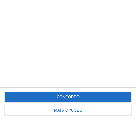
Mads Ostberg: Um piloto que cresceu
depressa demais…
8 AGOSTO, 2026
WRC: Oliver Solberg quer continuar a viver
o sonho
7 AGOSTO, 2026
Tags:
Campeonato Start de Ralis Sul
José Viana Martins
CONCORDO
Rali Cidade de Portimão
MAIS OPÇÕES