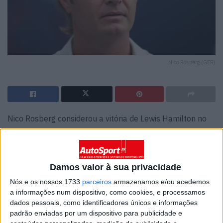
Nico Rosberg (GER)
Nico Rosberg considerou a vitória de Lewis Hamilton no
Grande Prémio de Barcelona de 2026 como um
momento histórico na Fórmula 1. O britânico alcançou o
seu 106.º triunfo, o primeiro ao volante da Ferrari.
Damos valor à sua privacidade
Apesar da rivalidade intensa entre ambos durante o
Nós e os nossos 1733
parceiros
armazenamos e/ou acedemos
período em que foram colegas na Mercedes, que ainda
a informações num dispositivo, como cookies, e processamos
dados pessoais, como identificadores únicos e informações
se nota na relação fria entre ambos, especialmente do
padrão enviadas por um dispositivo para publicidade e
lado de Hamilton, Rosberg destacou o significado da