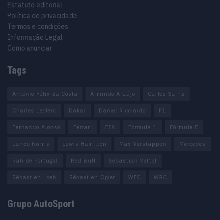
Estatuto editorial
Política de privacidade
Termos e condições
Informação Legal
Como anunciar
Tags
António Félix da Costa
Armindo Araújo
Carlos Sainz
Charles Leclerc
Dakar
Daniel Ricciardo
F1
Fernando Alonso
Ferrari
FIA
Fórmula 1
Fórmula E
Lando Norris
Lewis Hamilton
Max Verstappen
Mercedes
Rali de Portugal
Red Bull
Sebastian Vettel
Sébastien Loeb
Sébastien Ogier
WEC
WRC
Grupo AutoSport