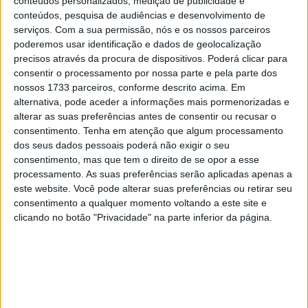
conteúdos personalizados, medição de publicidade e
conquista de Hamilton, sublinhando o impacto que teve
conteúdos, pesquisa de audiências e desenvolvimento de
em todo o universo da Fórmula 1. O alemão elogiou a
serviços.
Com a sua permissão, nós e os nossos parceiros
poderemos usar identificação e dados de geolocalização
capacidade do britânico em inverter um início complicado
precisos através da procura de dispositivos. Poderá clicar para
na Ferrari e regressar a um nível competitivo elevado.
consentir o processamento por nossa parte e pela parte dos
nossos 1733 parceiros, conforme descrito acima. Em
Rosberg apontou também que a evolução da Ferrari, com
alternativa, pode aceder a informações mais pormenorizadas e
a introdução de várias atualizações no monolugar em
alterar as suas preferências antes de consentir ou recusar o
Barcelona, contribuiu para este sucesso. Segundo o
consentimento.
Tenha em atenção que algum processamento
campeão do mundo, o momento positivo vivido por
dos seus dados pessoais poderá não exigir o seu
consentimento, mas que tem o direito de se opor a esse
Hamilton poderá impulsionar ainda mais o seu
processamento. As suas preferências serão aplicadas apenas a
desempenho e reforçar a competitividade da equipa,
este website. Você pode alterar suas preferências ou retirar seu
especialmente na luta contra a Mercedes. O alemão
consentimento a qualquer momento voltando a este site e
destacou ainda o impacto do momento anímico do piloto,
clicando no botão "Privacidade" na parte inferior da página.
considerando que os bons resultados aumentam a
motivação e contribuem para um ciclo positivo dentro da
equipa.
Artigos relacionados