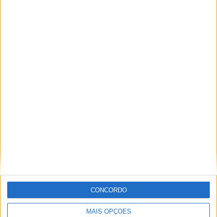
Foto: MPSA
Tags:
F1
Formula 1
Nico Rosberg
Fábio Mendes
Em 2013 criei um blog com um grupo de amigos, que me
abriu as portas para o fantástico mundo do motorsport e
do AutoSport, onde escrevo desde 2017.
CONCORDO
Artigos relacionados
MAIS OPÇÕES