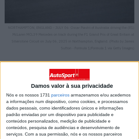
NORTHAMPTON, ENGLAND - JULY 06: Oscar Piastri of Australia driving the (81)
McLaren MCL39 Mercedes on track during the F1 Grand Prix of Great Britain at
Silverstone Circuit on July 06, 2025 in Northampton, England. (Photo by James
Sutton - Formula 1/Formula 1 via Getty Images)
No Grande Prémio da Grã-Bretanha, em Silverstone, a
Damos valor à sua privacidade
McLaren apresentou atualizações importantes para o
Nós e os nossos 1731
parceiros
armazenamos e/ou acedemos
seu MCL39, como parte do seu esforço contínuo de
a informações num dispositivo, como cookies, e processamos
desenvolvimento, apesar de liderar tanto o Campeonato
dados pessoais, como identificadores únicos e informações
padrão enviadas por um dispositivo para publicidade e
de Pilotos como o de Construtores.
conteúdos personalizados, medição de publicidade e
conteúdos, pesquisa de audiências e desenvolvimento de
A principal alteração foi um fundo totalmente revisto. A
serviços.
Com a sua permissão, nós e os nossos parceiros
McLaren descreveu esta atualização como tendo como