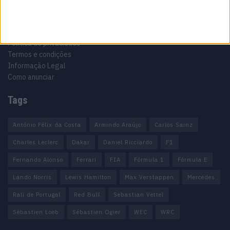
Ficha técnica
Estatuto editorial
Política de privacidade
Termos e condições
Informação Legal
Como anunciar
Tags
António Félix da Costa
Armindo Araújo
Carlos Sainz
Charles Leclerc
Dakar
Daniel Ricciardo
F1
Fernando Alonso
Ferrari
FIA
Fórmula 1
Fórmula E
Lando Norris
Lewis Hamilton
Max Verstappen
Mercedes
Rali de Portugal
Red Bull
Sebastian Vettel
Sébastien Loeb
Sébastien Ogier
WEC
WRC