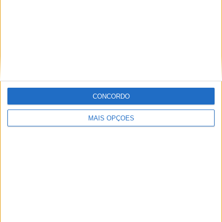
FÓRMULA 1
F1: Honda entendeu a dimensão dos
problemas apenas em janeiro
CONCORDO
BY
FÁBIO MENDES
5 AGOSTO, 2026
MAIS OPÇÕES