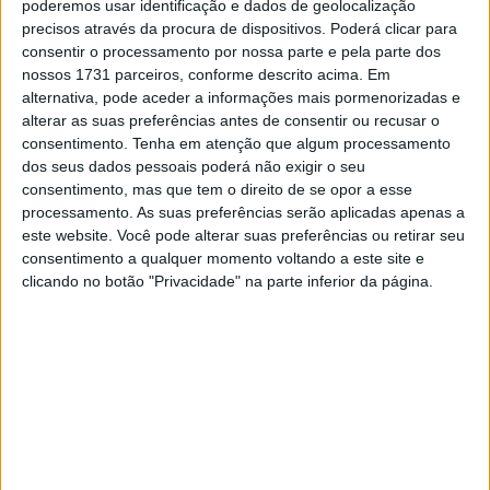
poderemos usar identificação e dados de geolocalização
objetivo melhorar o condicionamento do fluxo de ar e
precisos através da procura de dispositivos. Poderá clicar para
redistribuir o apoio aerodinâmico, com o objetivo de
consentir o processamento por nossa parte e pela parte dos
nossos 1731 parceiros, conforme descrito acima. Em
aumentar a eficiência aerodinâmica geral. O novo fundo
alternativa, pode aceder a informações mais pormenorizadas e
foi projetado para aumentar o apoio aerodinâmico e a
alterar as suas preferências antes de consentir ou recusar o
estabilidade, particularmente importantes em curvas de
consentimento.
Tenha em atenção que algum processamento
alta velocidade como as de Silverstone.
dos seus dados pessoais poderá não exigir o seu
consentimento, mas que tem o direito de se opor a esse
Além do fundo, a McLaren também atualizou as entradas
processamento. As suas preferências serão aplicadas apenas a
dos ductos dos travões traseiros. Estas foram
este website. Você pode alterar suas preferências ou retirar seu
consentimento a qualquer momento voltando a este site e
introduzidas para melhorar a gestão do fluxo local em
clicando no botão "Privacidade" na parte inferior da página.
torno das rodas traseiras, com o objetivo de melhorar
tanto o desempenho aerodinâmico como o arrefecimento
dos travões. De acordo com a equipa, as novas entradas
contribuem para uma melhor integração do fluxo de ar
entre os travões e a carroçaria traseira, o que pode
melhorar a gestão dos pneus e o equilíbrio geral.
Artigos relacionados