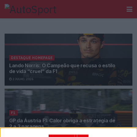
DESTAQUE HOMEPAGE
Lando Norris: O Campeão que recusa o estilo
de vida “cruel” da F1
2 JULHO, 2026
F1
GP da Áustria F1: Calor obriga a estratégia de
2 a 3 paragens
28 JUNHO, 2026