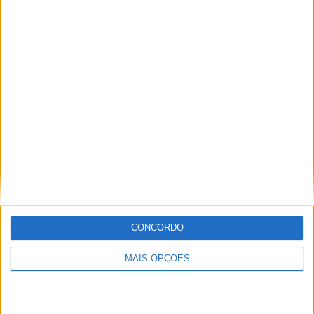
BY
METATHEKE
23 NOVEMBRO, 2015
0
F1
Esteban Ocon cada vez mais perto da
Fórmula 1
BY
METATHEKE
DESTAQUE HOMEPAGE
23 NOVEMBRO, 2015
0
O combustível dos Fórmula 1 em 2004
BY
JOSÉ LUIS ABREU
AUTOSPORT HISTÓRICO
15 JULHO, 2017
0
1
…
2.487
2.488
CONCORDO
Tendências
Comentários
Últimas
MAIS OPÇÕES