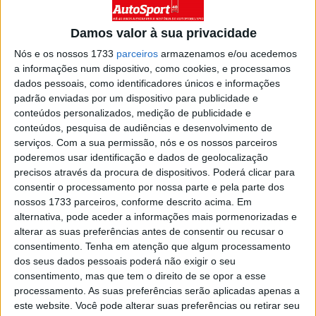
Damos valor à sua privacidade
Home
Category
FÓRMULA 1
F1
Nós e os nossos 1733
parceiros
armazenamos e/ou acedemos
F1
a informações num dispositivo, como cookies, e processamos
dados pessoais, como identificadores únicos e informações
padrão enviadas por um dispositivo para publicidade e
Red Bull sofre novo revés, Mateschitz
conteúdos personalizados, medição de publicidade e
diz-se ‘farto’
conteúdos, pesquisa de audiências e desenvolvimento de
serviços.
Com a sua permissão, nós e os nossos parceiros
25 NOVEMBRO, 2015
0
F1
poderemos usar identificação e dados de geolocalização
Futuro da Red Bul na F1 mantém-se
precisos através da procura de dispositivos. Poderá clicar para
incerto
consentir o processamento por nossa parte e pela parte dos
nossos 1733 parceiros, conforme descrito acima. Em
25 NOVEMBRO, 2015
0
F1
alternativa, pode aceder a informações mais pormenorizadas e
alterar as suas preferências antes de consentir ou recusar o
Pirelli prevê enorme desafio para os
consentimento.
Tenha em atenção que algum processamento
pneus no GP de Abu Dhabi
dos seus dados pessoais poderá não exigir o seu
25 NOVEMBRO, 2015
0
F1
consentimento, mas que tem o direito de se opor a esse
processamento. As suas preferências serão aplicadas apenas a
Mecachrome entra na disputa pelo
este website. Você pode alterar suas preferências ou retirar seu
fornecimento de motores