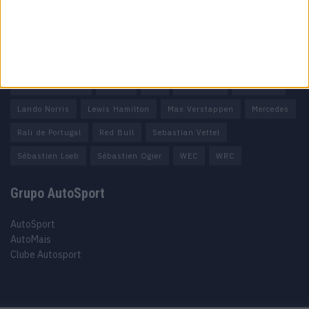
Tags
António Félix da Costa
Armindo Araújo
Carlos Sainz
Charles Leclerc
Dakar
Daniel Ricciardo
F1
Fernando Alonso
Ferrari
FIA
Fórmula 1
Fórmula E
Lando Norris
Lewis Hamilton
Max Verstappen
Mercedes
Rali de Portugal
Red Bull
Sebastian Vettel
Sébastien Loeb
Sébastien Ogier
WEC
WRC
Grupo AutoSport
AutoSport
AutoMais
Clube Autosport