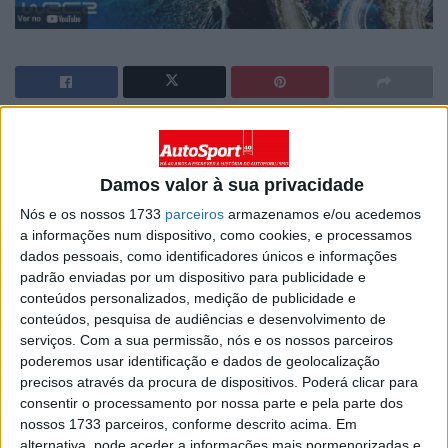
Artigos relacionados
Damos valor à sua privacidade
Rampa Internacional da Falperra – Resumo
Nós e os nossos 1733
parceiros
armazenamos e/ou acedemos
18 MAIO, 2026
a informações num dispositivo, como cookies, e processamos
dados pessoais, como identificadores únicos e informações
padrão enviadas por um dispositivo para publicidade e
CPR, Rali de Portugal, Resumo Final
conteúdos personalizados, medição de publicidade e
10 MAIO, 2026
conteúdos, pesquisa de audiências e desenvolvimento de
serviços.
Com a sua permissão, nós e os nossos parceiros
poderemos usar identificação e dados de geolocalização
precisos através da procura de dispositivos. Poderá clicar para
consentir o processamento por nossa parte e pela parte dos
nossos 1733 parceiros, conforme descrito acima. Em
alternativa, pode aceder a informações mais pormenorizadas e