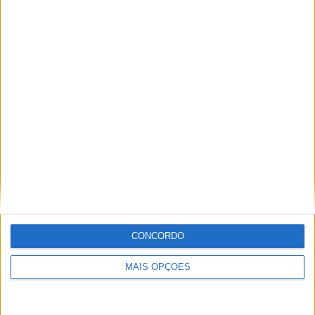
BY
JOSÉ LUIS ABREU
18 MAIO, 2026
AUTOSPORT TV
CPR, Rali de Portugal, Resumo Final
CONCORDO
BY
JOSÉ LUIS ABREU
10 MAIO, 2026
MAIS OPÇÕES
Please
login
to join discussion