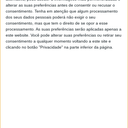
A Hyundai entrou em 2024 a vencer, com o triunfo de
alterar as suas preferências antes de consentir ou recusar o
Thierry Neuville no Rali de Monte Carlo
consentimento.
Tenha em atenção que algum processamento
dos seus dados pessoais poderá não exigir o seu
consentimento, mas que tem o direito de se opor a esse
processamento. As suas preferências serão aplicadas apenas a
este website. Você pode alterar suas preferências ou retirar seu
consentimento a qualquer momento voltando a este site e
clicando no botão "Privacidade" na parte inferior da página.
Tags:
Hyundai
Rali de Monte Carlo
Thierry Neuville