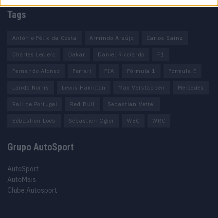
Tags
António Félix da Costa
Armindo Araújo
Carlos Sainz
Charles Leclerc
Dakar
Daniel Ricciardo
F1
Fernando Alonso
Ferrari
FIA
Fórmula 1
Fórmula E
Lando Norris
Lewis Hamilton
Max Verstappen
Mercedes
Rali de Portugal
Red Bull
Sebastian Vettel
Sébastien Loeb
Sébastien Ogier
WEC
WRC
Grupo AutoSport
AutoSport
AutoMais
Clube Autosport