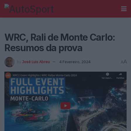
WRC, Rali de Monte Carlo:
Resumos da prova
A
by
José Luis Abreu
4 Fevereiro, 2024
A