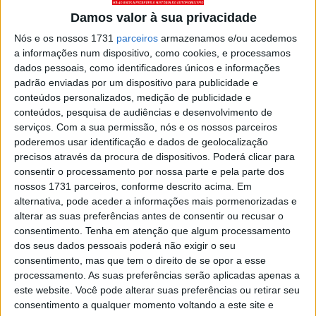
compactas e viáveis do ponto de vista técnico. Já esta
Damos valor à sua privacidade
criação de Pelle Söderström destaca-se pela disposição
Nós e os nossos 1731
parceiros
armazenamos e/ou acedemos
em linha dos cilindros, o que resulta num bloco de
a informações num dispositivo, como cookies, e processamos
dimensões excecionalmente longas.
dados pessoais, como identificadores únicos e informações
padrão enviadas por um dispositivo para publicidade e
Artigos relacionados
conteúdos personalizados, medição de publicidade e
conteúdos, pesquisa de audiências e desenvolvimento de
serviços.
Com a sua permissão, nós e os nossos parceiros
Mobilidade elétrica: autonomia, custo e
poderemos usar identificação e dados de geolocalização
risco travam compra
precisos através da procura de dispositivos. Poderá clicar para
5 AGOSTO, 2026
consentir o processamento por nossa parte e pela parte dos
nossos 1731 parceiros, conforme descrito acima. Em
Mini cria Countryman mais aventureiro
alternativa, pode aceder a informações mais pormenorizadas e
5 AGOSTO, 2026
alterar as suas preferências antes de consentir ou recusar o
consentimento.
Tenha em atenção que algum processamento
dos seus dados pessoais poderá não exigir o seu
consentimento, mas que tem o direito de se opor a esse
processamento. As suas preferências serão aplicadas apenas a
este website. Você pode alterar suas preferências ou retirar seu
consentimento a qualquer momento voltando a este site e