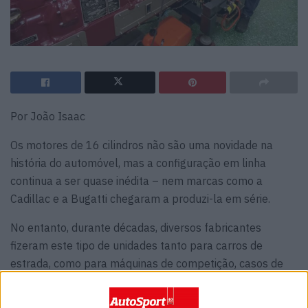
Por João Isaac
Os motores de 16 cilindros não são uma novidade na
história do automóvel, mas a configuração em linha
continua a ser quase inédita – nem marcas como a
Cadillac e a Bugatti chegaram a produzi-la em série.
No entanto, durante décadas, diversos fabricantes
fizeram este tipo de unidades tanto para carros de
estrada, como para máquinas de competição, casos de
Alfa Romeo, Auto Union, Cadillac e Bugatti, que
apostaram em arquiteturas em V e em W, que são mais