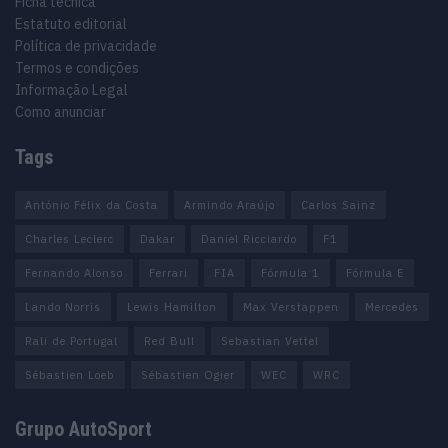
Ficha técnica
Estatuto editorial
Política de privacidade
Termos e condições
Informação Legal
Como anunciar
Tags
António Félix da Costa
Armindo Araújo
Carlos Sainz
Charles Leclerc
Dakar
Daniel Ricciardo
F1
Fernando Alonso
Ferrari
FIA
Fórmula 1
Fórmula E
Lando Norris
Lewis Hamilton
Max Verstappen
Mercedes
Rali de Portugal
Red Bull
Sebastian Vettel
Sébastien Loeb
Sébastien Ogier
WEC
WRC
Grupo AutoSport