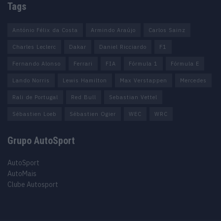
Tags
António Félix da Costa
Armindo Araújo
Carlos Sainz
Charles Leclerc
Dakar
Daniel Ricciardo
F1
Fernando Alonso
Ferrari
FIA
Fórmula 1
Fórmula E
Lando Norris
Lewis Hamilton
Max Verstappen
Mercedes
Rali de Portugal
Red Bull
Sebastian Vettel
Sébastien Loeb
Sébastien Ogier
WEC
WRC
Grupo AutoSport
AutoSport
AutoMais
Clube Autosport