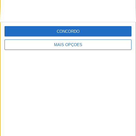
Redação
CONCORDO
MAIS OPÇÕES
Artigos relacionados
DESTAQUE HOMEPAGE
Eurocup-5: Anunciado novo campeonato de
monolugares e Speedy Motorsport é uma
das oito primeiras equipas
BY
FÁBIO MENDES
6 AGOSTO, 2026