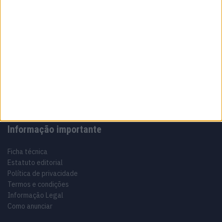
Sobre
Especialistas em automóveis, automobilismo e demais desportos
motorizados há 48 anos.
Informação importante
Ficha técnica
Estatuto editorial
Política de privacidade
Termos e condições
Informação Legal
Como anunciar