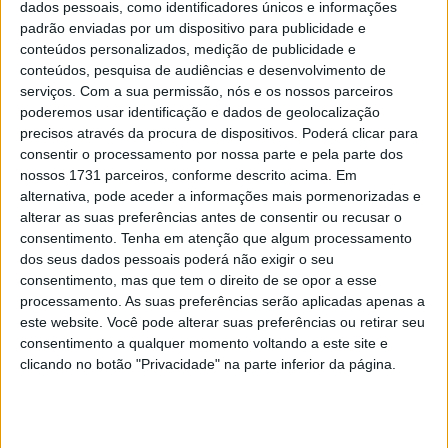
dados pessoais, como identificadores únicos e informações
padrão enviadas por um dispositivo para publicidade e
conteúdos personalizados, medição de publicidade e
conteúdos, pesquisa de audiências e desenvolvimento de
Em 1970 a televisão tinha, pela primeira vez, transmitido
serviços.
Com a sua permissão, nós e os nossos parceiros
em directo o principal evento do programa, mas a falta
poderemos usar identificação e dados de geolocalização
de emoção na segunda metade da prova convenceu os
precisos através da procura de dispositivos. Poderá clicar para
consentir o processamento por nossa parte e pela parte dos
organizadores a reduzirem a distância novamente para
nossos 1731 parceiros, conforme descrito acima. Em
metade no ano seguinte, rondando agora a de um Grande
alternativa, pode aceder a informações mais pormenorizadas e
Prémio. Aberto na mesma a carros entre os Grupos 3 e 6,
alterar as suas preferências antes de consentir ou recusar o
traduzir-se-ia por um dos eventos mais emocionantes
consentimento.
Tenha em atenção que algum processamento
disputados em solo nacional até então, com a luta pela
dos seus dados pessoais poderá não exigir o seu
consentimento, mas que tem o direito de se opor a esse
vitória entre René Herzog, Nicha Cabral e Jorge de
processamento. As suas preferências serão aplicadas apenas a
Bagration a durar quase até ao fim, com a vantagem a ir
este website. Você pode alterar suas preferências ou retirar seu
para este último, herdeiro da casa real da Geórgia e
consentimento a qualquer momento voltando a este site e
nascido no exílio em Espanha, aonde conseguiu uma
clicando no botão "Privacidade" na parte inferior da página.
longa, versátil e bem-sucedida carreira. Mantendo o
mesmo formato, mas agora já sem os Grupo 6, banidos
do Mundial de Marcas, a prova-rainha de Vila Real