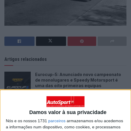
Artigos relacionados
Eurocup-5: Anunciado novo campeonato
de monolugares e Speedy Motorsport é
uma das oito primeiras equipas
6 AGOSTO, 2026
António Félix da Costa não se arrepende de
ter saído da Porsche
Damos valor à sua privacidade
5 AGOSTO, 2026
Nós e os nossos 1731
parceiros
armazenamos e/ou acedemos
a informações num dispositivo, como cookies, e processamos