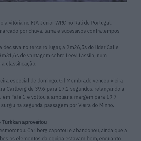
 a vitória no FIA Junior WRC no Rali de Portugal,
 marcado por chuva, lama e sucessivos contratempos
 decisiva no terceiro lugar, a 2m26,5s do líder Calle
 3m31,6s de vantagem sobre Leevi Lassila, num
a classificação.
eira especial de domingo. Gil Membrado venceu Vieira
ara Carlberg de 39,6 para 17,2 segundos, relançando a
eu em Fafe 1 e voltou a ampliar a margem para 19,7
surgiu na segunda passagem por Vieira do Minho.
 e Türkkan aproveitou
 desmoronou. Carlberg capotou e abandonou, ainda que a
mbos os elementos da equipa estavam bem, enquanto