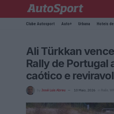
Clube Autosport
Auto+
Urbana
Hoteis d
Ali Türkkan venc
Rally de Portugal
caótico e reviravol
by
José Luis Abreu
10 Maio, 2026
in
Ralis
,
W