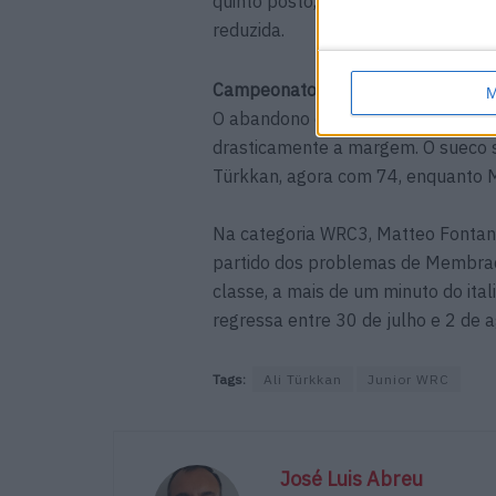
quinto posto, também ele após um 
reduzida.
Campeonato reaquece antes da Fin
M
O abandono de Carlberg não o afa
drasticamente a margem. O sueco s
Türkkan, agora com 74, enquanto 
Na categoria WRC3, Matteo Fontana 
partido dos problemas de Membrad
classe, a mais de um minuto do ita
regressa entre 30 de julho e 2 de ag
Tags:
Ali Türkkan
Junior WRC
José Luis Abreu