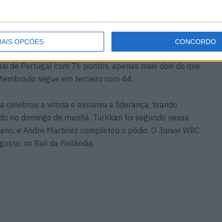
domingo difícil em condições de aderência muito
lândia
AIS OPÇÕES
CONCORDO
sta da liderança do campeonato, mas encolhe
ai de Portugal com 76 pontos, apenas mais dois do que
Membrado segue em terceiro com 44.
celebrou a vitória e assumiu a liderança, tirando
o no domingo de manhã. Türkkan foi segundo nessa
liano, e Andre Martinez completou o pódio. O Junior WRC
osto, no Rali da Finlândia.