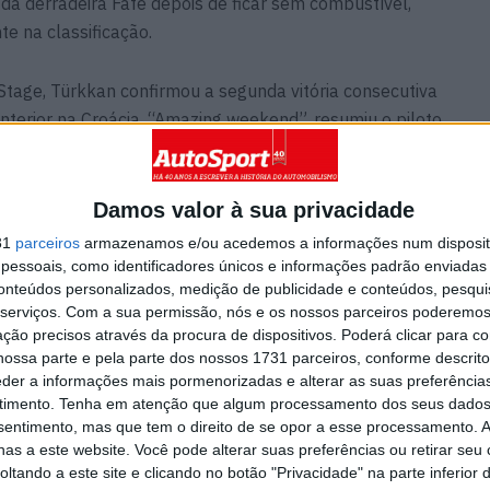
a derradeira Fafe depois de ficar sem combustível,
e na classificação.
tage, Türkkan confirmou a segunda vitória consecutiva
nterior na Croácia. “Amazing weekend”, resumiu o piloto
ta seria, na sua perspetiva, “a prova mais difícil da
as do rali mundial. Türkkan acrescentou que a equipa
o e problemas elétricos, mas nunca desistiu,
Damos valor à sua privacidade
e acontecer”.
31
parceiros
armazenamos e/ou acedemos a informações num dispositi
essoais, como identificadores únicos e informações padrão enviadas 
conteúdos personalizados, medição de publicidade e conteúdos, pesqui
do salva o terceiro lugar
serviços.
Com a sua permissão, nós e os nossos parceiros poderemos 
e garantiu o primeiro pódio da carreira no Junior WRC,
ção precisos através da procura de dispositivos. Poderá clicar para co
ou a sobrevivência num fim de semana de aderência
ossa parte e pela parte dos nossos 1731 parceiros, conforme descrit
visível. Membrado, apesar do problema mecânico em
eder a informações mais pormenorizadas e alterar as suas preferência
erceiro lugar, embora já a 14m53,9s do vencedor.
timento.
Tenha em atenção que algum processamento dos seus dados
nsentimento, mas que tem o direito de se opor a esse processamento. A
, assinando ainda o melhor tempo entre os pilotos do
as a este website. Você pode alterar suas preferências ou retirar seu
 Fafe. Craig Rahill fechou a lista dos classificados no
tando a este site e clicando no botão "Privacidade" na parte inferior 