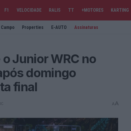
F1
VELOCIDADE
RALIS
TT
+MOTORES
KARTING
e Campo
Properties
E-AUTO
Assinaturas
e o Junior WRC no
 após domingo
ta final
A
RC
A