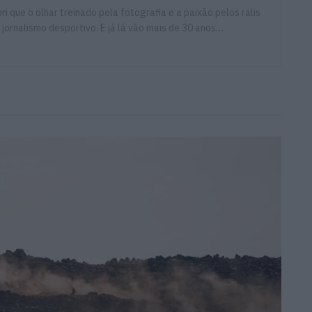
ri que o olhar treinado pela fotografia e a paixão pelos ralis
 jornalismo desportivo. E já lá vão mais de 30 anos…