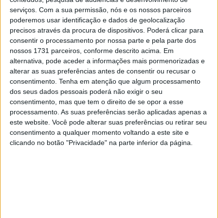
melhorar” após um fim de semana difícil em Silverstone,
serviços.
Com a sua permissão, nós e os nossos parceiros
onde terminou o Grande Prémio da Grã-Bretanha no
poderemos usar identificação e dados de geolocalização
quarto posto. O atual campeão do mundo nunca
precisos através da procura de dispositivos. Poderá clicar para
ameaçou os líderes da corrida de domingo, mas acabou
consentir o processamento por nossa parte e pela parte dos
por beneficiar dos problemas mecânicos de Kimi
nossos 1731 parceiros, conforme descrito acima. Em
alternativa, pode aceder a informações mais pormenorizadas e
Antonelli e do despiste de Max Verstappen para
alterar as suas preferências antes de consentir ou recusar o
recuperar posições.
consentimento.
Tenha em atenção que algum processamento
dos seus dados pessoais poderá não exigir o seu
Apesar do quarto lugar e do pódio obtido na Corrida
consentimento, mas que tem o direito de se opor a esse
Sprint de sábado, o piloto britânico sublinhou que a
processamento. As suas preferências serão aplicadas apenas a
escuderia esteve longe do ritmo de Ferrari e Mercedes na
este website. Você pode alterar suas preferências ou retirar seu
consentimento a qualquer momento voltando a este site e
sua prova caseira. “Considerando o quão mal o carro se
clicando no botão "Privacidade" na parte inferior da página.
sentiu em pista, o quarto lugar hoje e o terceiro na Sprint
são bastante notáveis”, afirmou Norris, apontando a falta
de aderência e de força descendente no MCL40 como as
grandes debilidades no traçado de alta velocidade.
Artigos relacionados