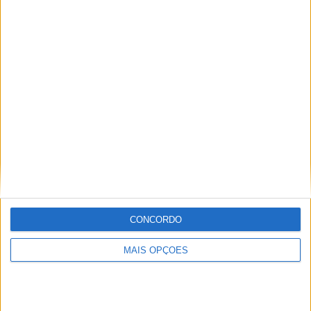
José Luis Abreu
Entre curvas e muito pó, descobri que o olhar treinado
pela fotografia e a paixão pelos ralis só podiam levar a
um destino: o jornalismo desportivo. E já lá vão mais de
30 anos…
Artigos relacionados
CONCORDO
FÓRMULA 1
MAIS OPÇÕES
F1: Honda entendeu a dimensão dos
problemas apenas em janeiro
BY
FÁBIO MENDES
5 AGOSTO, 2026