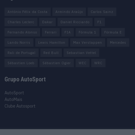
António Félix da Costa
Armindo Araújo
Carlos Sainz
Charles Leclerc
Dakar
Daniel Ricciardo
F1
Fernando Alonso
Ferrari
FIA
Fórmula 1
Fórmula E
Lando Norris
Lewis Hamilton
Max Verstappen
Mercedes
Rali de Portugal
Red Bull
Sebastian Vettel
Sébastien Loeb
Sébastien Ogier
WEC
WRC
Grupo AutoSport
AutoSport
AutoMais
Clube Autosport