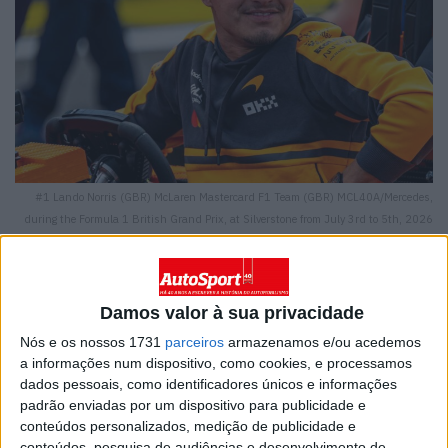
#1 Lando Norris (GBR) McLaren Mastercard F1 Team (GBR) MCL40A/Mercedes,
during the Formula 1 British Grand Prix, at Silverstone from July 3rd to 5th, 2026
in Great Britain (GB) Copyright /Ian Bundey/ MPS Agency.
Damos valor à sua privacidade
Nós e os nossos 1731
parceiros
armazenamos e/ou acedemos
Campeão mundial apela a evoluções no carro apesar do
a informações num dispositivo, como cookies, e processamos
quarto lugar em Silverstone
dados pessoais, como identificadores únicos e informações
padrão enviadas por um dispositivo para publicidade e
Lando Norris admitiu que a McLaren “tem muito a
conteúdos personalizados, medição de publicidade e
conteúdos, pesquisa de audiências e desenvolvimento de