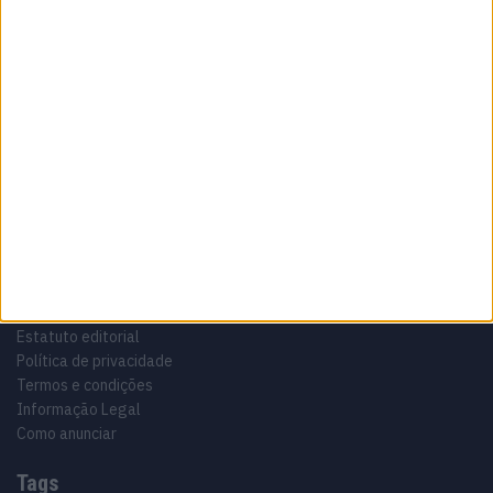
Sobre
Especialistas em automóveis, automobilismo e demais desportos
motorizados há 48 anos.
Informação importante
Ficha técnica
Estatuto editorial
Política de privacidade
Termos e condições
Informação Legal
Como anunciar
Tags