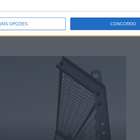
ri que o olhar treinado pela fotografia e a paixão pelos ralis
 jornalismo desportivo. E já lá vão mais de 30 anos…
AIS OPÇÕES
CONCORDO