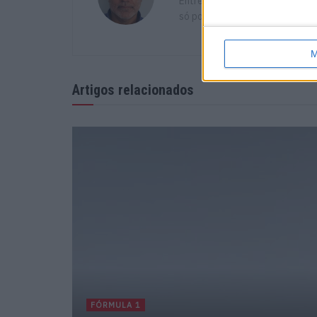
Entre curvas e muito pó, descob
só podiam levar a um destino: o
M
Artigos relacionados
FÓRMULA 1