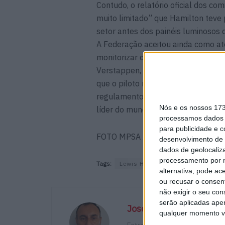
Contudo, o relatório oficial dos co
muito limitado” que Hamilton teve p
setor antes dos painéis luminosos 
A Federação aceitou ainda como ate
monitorizar os espelhos retrovisor
Verstappen, a quem tinha ultrapas
que o piloto não reduziu visivelme
regulamento. Com esta decisão, Ha
Nós e os nossos 17
líder do mundial, Kimi Antonelli, qu
processamos dados p
para publicidade e 
FOTO MPSA Agency
desenvolvimento de 
dados de geolocaliza
processamento por n
Tags:
Lewis Hamilton
alternativa, pode ac
ou recusar o consen
não exigir o seu co
serão aplicadas apen
José Luis Abreu
qualquer momento vol