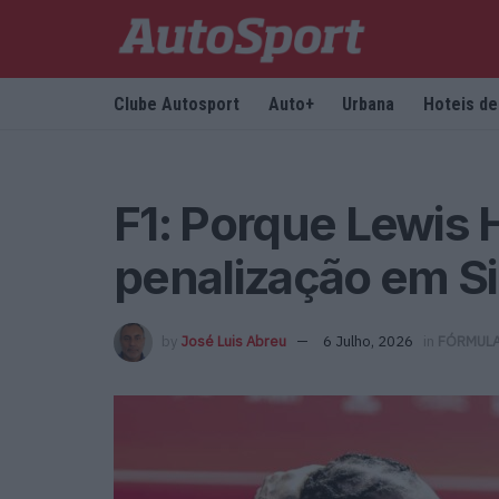
Clube Autosport
Auto+
Urbana
Hoteis d
F1: Porque Lewis 
penalização em Si
by
José Luis Abreu
6 Julho, 2026
in
FÓRMULA