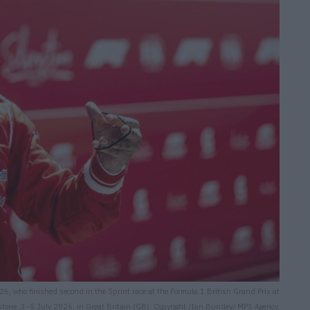
6, who finished second in the Sprint race at the Formula 1 British Grand Prix at
rstone, 3–5 July 2026, in Great Britain (GB). Copyright /Ian Bundey/ MPS Agency.