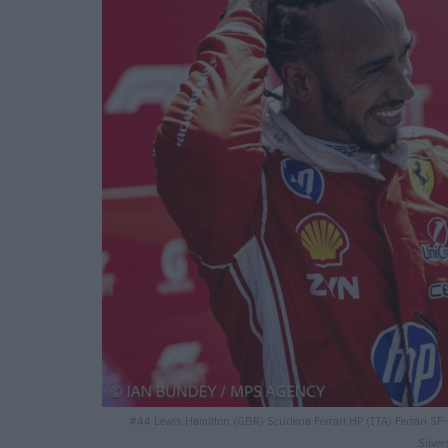
#44 Lewis Hamilton (GBR) Scuderia Ferrari HP (ITA) Ferrari SF-2
Silve