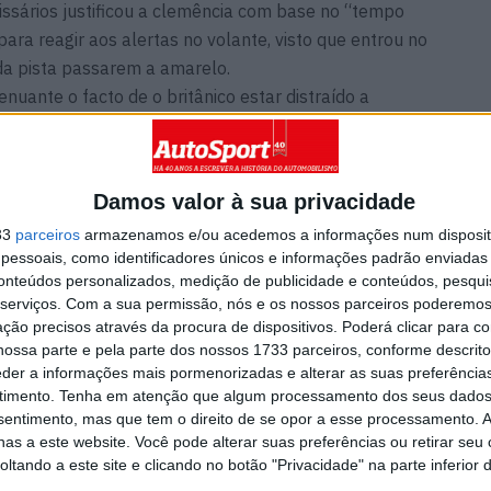
missários justificou a clemência com base no “tempo
ara reagir aos alertas no volante, visto que entrou no
da pista passarem a amarelo.
nuante o facto de o britânico estar distraído a
es devido a um potencial contra-ataque de Max
sado momentos antes. Ainda assim, a FIA determinou
nte a velocidade, falhando o cumprimento integral do
Damos valor à sua privacidade
milton segura os 15 pontos do pódio e aproxima-se do
33
parceiros
armazenamos e/ou acedemos a informações num dispositi
e terminou fora dos dez primeiros.
essoais, como identificadores únicos e informações padrão enviadas 
conteúdos personalizados, medição de publicidade e conteúdos, pesqui
serviços.
Com a sua permissão, nós e os nossos parceiros poderemos 
ção precisos através da procura de dispositivos. Poderá clicar para co
ossa parte e pela parte dos nossos 1733 parceiros, conforme descrit
eder a informações mais pormenorizadas e alterar as suas preferência
timento.
Tenha em atenção que algum processamento dos seus dados
nsentimento, mas que tem o direito de se opor a esse processamento. A
as a este website. Você pode alterar suas preferências ou retirar seu
tando a este site e clicando no botão "Privacidade" na parte inferior 