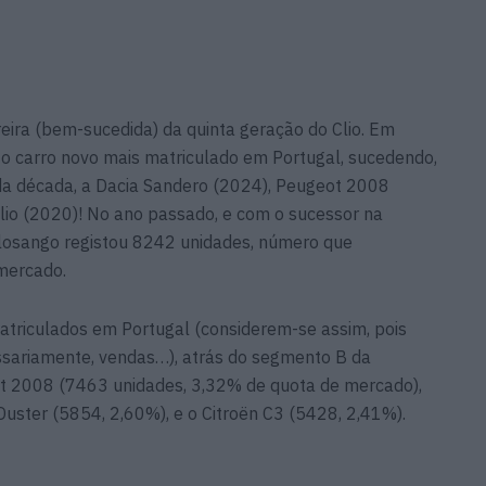
reira (bem-sucedida) da quinta geração do Clio. Em
 o carro novo mais matriculado em Portugal, sucedendo,
da década, a Dacia Sandero (2024), Peugeot 2008
io (2020)! No ano passado, e com o sucessor na
losango registou 8242 unidades, número que
mercado.
atriculados em Portugal (considerem-se assim, pois
ssariamente, vendas…), atrás do segmento B da
ot 2008 (7463 unidades, 3,32% de quota de mercado),
uster (5854, 2,60%), e o Citroën C3 (5428, 2,41%).