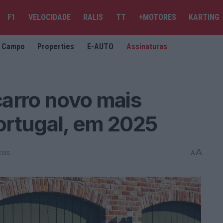
F1
VELOCIDADE
RALIS
TT
+MOTORES
KARTING
e Campo
Properties
E-AUTO
Assinaturas
 carro novo mais
ortugal, em 2025
A
cias
A