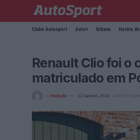
Clube Autosport
Auto+
Urbana
Hoteis d
Renault Clio foi o
matriculado em P
by
Redação
12 Janeiro, 2026
in
AUTO+
,
Notí