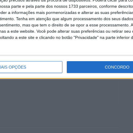
ossa parte e pela parte dos nossos 1733 parceiros, conforme descrit
arto).
eder a informações mais pormenorizadas e alterar as suas preferência
timento.
Tenha em atenção que algum processamento dos seus dados
os novos com mais registos em Portugal, no ano
nsentimento, mas que tem o direito de se opor a esse processamento. A
 Mokka, com 1367 unidades (0,61% de quota).
as a este website. Você pode alterar suas preferências ou retirar seu
tando a este site e clicando no botão "Privacidade" na parte inferior 
lt Clio
AIS OPÇÕES
CONCORDO