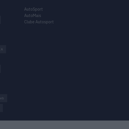
AutoSport
AutoMais
Clube Autosport
IA
oeb