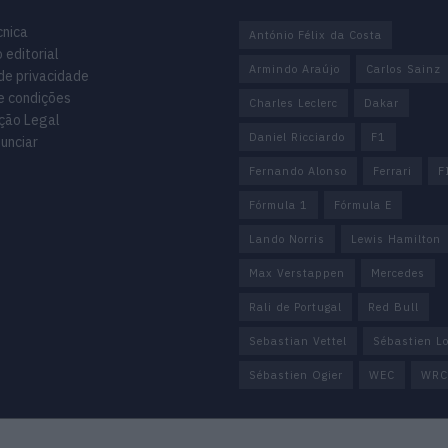
cnica
António Félix da Costa
 editorial
Armindo Araújo
Carlos Sainz
 de privacidade
e condições
Charles Leclerc
Dakar
ção Legal
Daniel Ricciardo
F1
unciar
Fernando Alonso
Ferrari
F
Fórmula 1
Fórmula E
Lando Norris
Lewis Hamilton
Max Verstappen
Mercedes
Rali de Portugal
Red Bull
Sebastian Vettel
Sébastien L
Sébastien Ogier
WEC
WRC