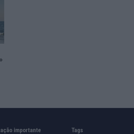
o
mação importante
Tags