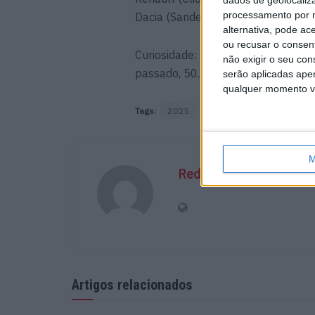
processamento por n
Dacia (Sandero terceiro e Duster qu
alternativa, pode ac
ou recusar o consen
Curiosidade: na tabela dos 50 carr
não exigir o seu co
passado, 50.ª posição para o Opel
serão aplicadas apen
qualquer momento vol
Tags:
2025
Clio
Renault
Renau
M
Redação
Artigos relacionados