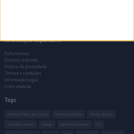
motorizados há 48 anos.
Informação importante
Ficha técnica
Estatuto editorial
Política de privacidade
Termos e condições
Informação Legal
Como anunciar
Tags
António Félix da Costa
Armindo Araújo
Carlos Sainz
Charles Leclerc
Dakar
Daniel Ricciardo
F1