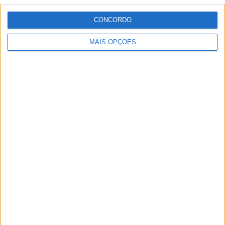
CONCORDO
MAIS OPÇÕES
Artigos relacionados
AUTO+
Audi Q9 SUV direto ao topo da gama
BY
JOSÉ CAETANO
7 AGOSTO, 2026