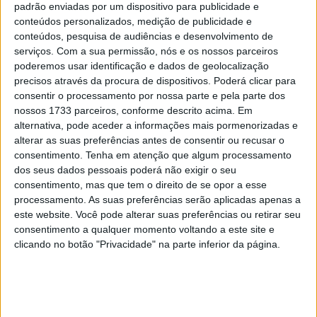
padrão enviadas por um dispositivo para publicidade e
conteúdos personalizados, medição de publicidade e
conteúdos, pesquisa de audiências e desenvolvimento de
serviços.
Com a sua permissão, nós e os nossos parceiros
poderemos usar identificação e dados de geolocalização
precisos através da procura de dispositivos. Poderá clicar para
consentir o processamento por nossa parte e pela parte dos
nossos 1733 parceiros, conforme descrito acima. Em
alternativa, pode aceder a informações mais pormenorizadas e
alterar as suas preferências antes de consentir ou recusar o
consentimento.
Tenha em atenção que algum processamento
dos seus dados pessoais poderá não exigir o seu
consentimento, mas que tem o direito de se opor a esse
De acordo com a marca, o Edition 53 conjuga as linhas
processamento. As suas preferências serão aplicadas apenas a
típicas do Defender com um sentido prático urbano mais
este website. Você pode alterar suas preferências ou retirar seu
evidente, inspirado no Station Wagon Série I de 1953, que
consentimento a qualquer momento voltando a este site e
incorporava uma tampa da bagageira de abertura lateral
clicando no botão "Privacidade" na parte inferior da página.
sem roda de reserva.
Artigos relacionados