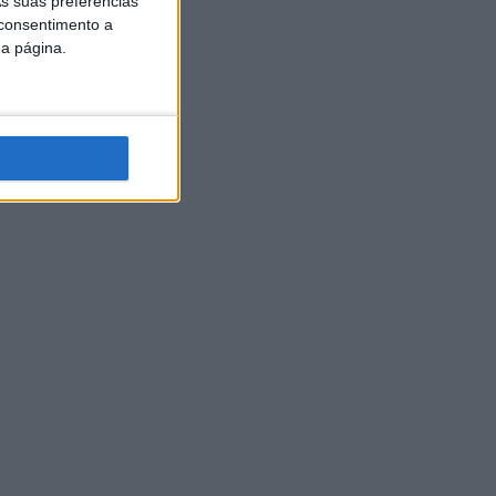
s suas preferências
 consentimento a
da página.