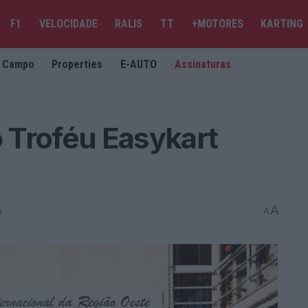
F1
VELOCIDADE
RALIS
TT
+MOTORES
KARTING
e Campo
Properties
E-AUTO
Assinaturas
 Troféu Easykart
A
G
A