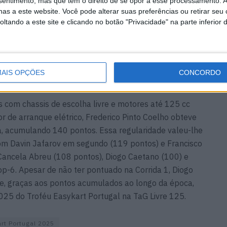
nsentimento, mas que tem o direito de se opor a esse processamento. A
as a este website. Você pode alterar suas preferências ou retirar seu
tando a este site e clicando no botão "Privacidade" na parte inferior 
 partir dos 14 anos)
, Noah Aguiar venceu as Corridas 1
sempenho que lhe garantiu o topo do pódio. Ao seu lado
gar, e Frederico Vasco, terceiro classificado, que
conquistar o Troféu Easykart Portugal 2025 na
AIS OPÇÕES
CONCORDO
s com chassis de escolha livre e motores até 125 cc
de arranque elétrico, Frederico Pinto Coelho obteve
ia, acumulando 140 pontos. Essa regularidade valeu-lhe
com Davin Jafarov em segundo (119 pontos) e Francisco
Cancela Abreu (108 pontos), Diogo Caetano (100) e
p-6. Apesar de não ter pontuado na Corrida 1, Diogo
e, graças aos pontos acumulados ao longo da época,
025 do Troféu Easykart Portugal na TaG Livre 125.
rt Portugal 2025