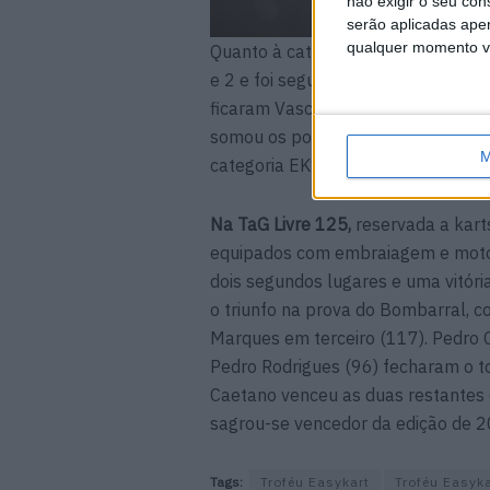
não exigir o seu co
serão aplicadas apen
qualquer momento vol
Quanto à categoria
Easykart 125 (a
e 2 e foi segundo na Corrida 3, de
ficaram Vasco Simões, no segundo lu
somou os pontos necessários para 
M
categoria EK125.
Na TaG Livre 125,
reservada a kart
equipados com embraiagem e motor 
dois segundos lugares e uma vitór
o triunfo na prova do Bombarral, 
Marques em terceiro (117). Pedro 
Pedro Rodrigues (96) fecharam o to
Caetano venceu as duas restantes 
sagrou-se vencedor da edição de 2
Tags:
Troféu Easykart
Troféu Easyka