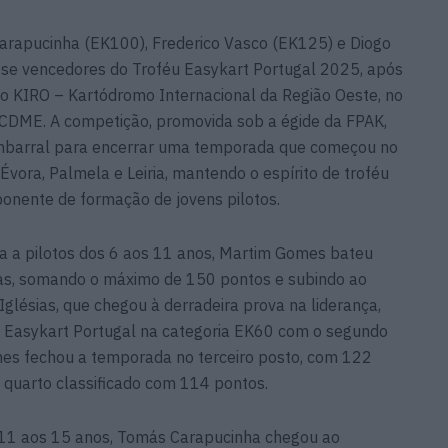
Carapucinha (EK100), Frederico Vasco (EK125) e Diogo
se vencedores do Troféu Easykart Portugal 2025, após
no KIRO – Kartódromo Internacional da Região Oeste, no
CDME. A competição, promovida sob a égide da FPAK,
mbarral para encerrar uma temporada que começou no
Évora, Palmela e Leiria, mantendo o espírito de troféu
ponente de formação de jovens pilotos.
a a pilotos dos 6 aos 11 anos, Martim Gomes bateu
idas, somando o máximo de 150 pontos e subindo ao
 Iglésias, que chegou à derradeira prova na liderança,
éu Easykart Portugal na categoria EK60 com o segundo
nes fechou a temporada no terceiro posto, com 122
 quarto classificado com 114 pontos.
s 11 aos 15 anos, Tomás Carapucinha chegou ao