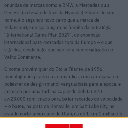
oriundas de marcas como a BMW, a Mercedes ou a
Genesis (a divisão de luxo da Hyundai). Filante de seu
nome, é o segundo novo carro que a marca de
Billancourt, França, lançará no âmbito da estratégia
“International Game Plan 2027”, de expansão
internacional para mercados fora da Europa – o que
significa, desde logo, que não será comercializado no
Velho Continente.
O nome provém quer do Etoile Filante, de 1956,
monolugar inspirado na aeronáutica, com carroçaria em
poliéster de design (muito) vanguardista para a época, e
animado por uma turbina capaz de debitar 270
cv/28.000 rpm, criado para bater recordes de velocidade
– e bateu, na pista de Boneville, em Salt Lake City, no
estado norte-americano do Utah, os de 1 km, 1 milha e 5
km percorridos a uma média superior a 300 km/h (306,9