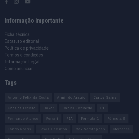
Informação importante
Ficha técnica
Estatuto editorial
Política de privacidade
Termos e condições
Informação Legal
Como anunciar
Tags
António Félix da Costa
Armindo Araújo
Carlos Sainz
Charles Leclerc
Dakar
Daniel Ricciardo
F1
Fernando Alonso
Ferrari
FIA
Fórmula 1
Fórmula E
Lando Norris
Lewis Hamilton
Max Verstappen
Mercedes