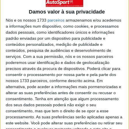
km/h, 307,707 km/h e 308,85 km/h, respetivamente).
Quer do extremamente aerodinâmico e leve (1000 kg)
Damos valor à sua privacidade
protótipo Filante Record de 2025, que, com Nicolas
Nós e os nossos 1733
parceiros
armazenamos e/ou acedemos
Prost, filho do quatro vezes Campeão do Mundo de
a informações num dispositivo, como cookies, e processamos
Fórmula 1, Alain Prost, aos comandos, conseguiu
dados pessoais, como identificadores únicos e informações
percorrer 1008 km, a uma velocidade média de 102
padrão enviadas por um dispositivo para publicidade e
conteúdos personalizados, medição de publicidade e
km/h, com uma única carga de uma bateria semelhante à
conteúdos, pesquisa de audiências e desenvolvimento de
instalada no Scécnic E-Tech totalmente elétrico, com 87
serviços.
Com a sua permissão, nós e os nossos parceiros
kWh de capacidade, no caso destinada a alimentar um
poderemos usar identificação e dados de geolocalização
motor com 40 cv.
precisos através da procura de dispositivos. Poderá clicar para
consentir o processamento por nossa parte e pela parte dos
nossos 1733 parceiros, conforme descrito acima. Em
Artigos relacionados
alternativa, pode aceder a informações mais pormenorizadas e
alterar as suas preferências antes de consentir ou recusar o
Nissan Qashqai e-Power no Guinness
consentimento.
Tenha em atenção que algum processamento
8 AGOSTO, 2026
dos seus dados pessoais poderá não exigir o seu
consentimento, mas que tem o direito de se opor a esse
processamento. As suas preferências serão aplicadas apenas a
Ford Fathom: nova “pick-up” elétrica
este website. Você pode alterar suas preferências ou retirar seu
8 AGOSTO, 2026