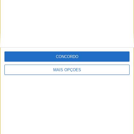
TT
Rally-Raid Portugal de 21 e 26 de setembro
CONCORDO
BY
FÁBIO MENDES
6 AGOSTO, 2026
MAIS OPÇÕES