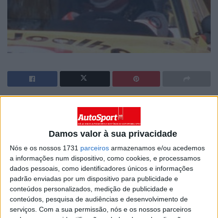
Artigos relacionados
Damos valor à sua privacidade
Rally-Raid Portugal de 21 e 26 de setembro
6 AGOSTO, 2026
Nós e os nossos 1731
parceiros
armazenamos e/ou acedemos
a informações num dispositivo, como cookies, e processamos
dados pessoais, como identificadores únicos e informações
Baja España Aragón realiza-se de 11 a 13 de
padrão enviadas por um dispositivo para publicidade e
setembro
conteúdos personalizados, medição de publicidade e
30 JULHO, 2026
conteúdos, pesquisa de audiências e desenvolvimento de
serviços.
Com a sua permissão, nós e os nossos parceiros