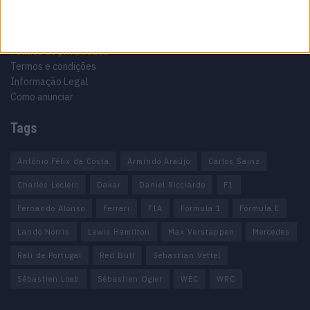
Ficha técnica
Estatuto editorial
Política de privacidade
Termos e condições
Informação Legal
Como anunciar
Tags
António Félix da Costa
Armindo Araújo
Carlos Sainz
Charles Leclerc
Dakar
Daniel Ricciardo
F1
Fernando Alonso
Ferrari
FIA
Fórmula 1
Fórmula E
Lando Norris
Lewis Hamilton
Max Verstappen
Mercedes
Rali de Portugal
Red Bull
Sebastian Vettel
Sébastien Loeb
Sébastien Ogier
WEC
WRC