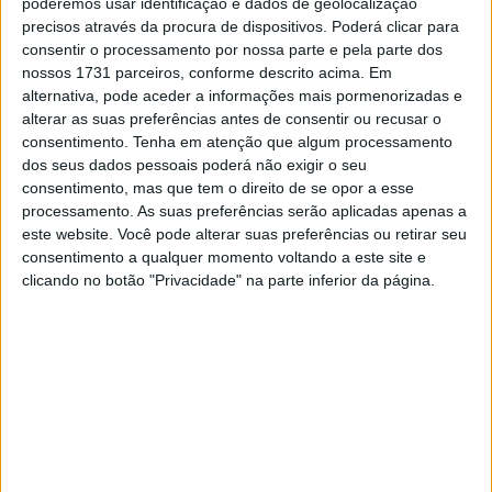
poderemos usar identificação e dados de geolocalização
precisos através da procura de dispositivos. Poderá clicar para
consentir o processamento por nossa parte e pela parte dos
nossos 1731 parceiros, conforme descrito acima. Em
Faleceu Joaquim Garcia, antigo presidente da extinta
alternativa, pode aceder a informações mais pormenorizadas e
alterar as suas preferências antes de consentir ou recusar o
Associação Comercial e Industrial de Guimarães (ACIG) e
consentimento.
Tenha em atenção que algum processamento
figura ligada ao desporto motorizado e ciclismo minhoto.
dos seus dados pessoais poderá não exigir o seu
Tinha 74 anos e morreu vítima de doença.
consentimento, mas que tem o direito de se opor a esse
processamento. As suas preferências serão aplicadas apenas a
este website. Você pode alterar suas preferências ou retirar seu
consentimento a qualquer momento voltando a este site e
clicando no botão "Privacidade" na parte inferior da página.