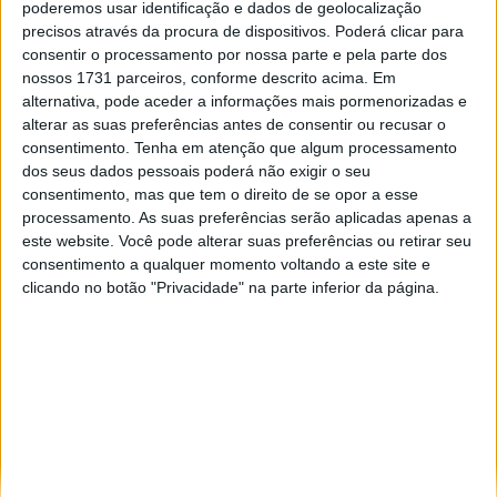
poderemos usar identificação e dados de geolocalização
Especialistas em automóveis, automobilismo e demais desportos
precisos através da procura de dispositivos. Poderá clicar para
motorizados há 48 anos.
consentir o processamento por nossa parte e pela parte dos
nossos 1731 parceiros, conforme descrito acima. Em
alternativa, pode aceder a informações mais pormenorizadas e
alterar as suas preferências antes de consentir ou recusar o
consentimento.
Tenha em atenção que algum processamento
dos seus dados pessoais poderá não exigir o seu
Informação importante
consentimento, mas que tem o direito de se opor a esse
processamento. As suas preferências serão aplicadas apenas a
Ficha técnica
este website. Você pode alterar suas preferências ou retirar seu
Estatuto editorial
consentimento a qualquer momento voltando a este site e
Política de privacidade
clicando no botão "Privacidade" na parte inferior da página.
Termos e condições
Informação Legal
Como anunciar
Tags
António Félix da Costa
Armindo Araújo
Carlos Sainz
Charles Leclerc
Dakar
Daniel Ricciardo
F1