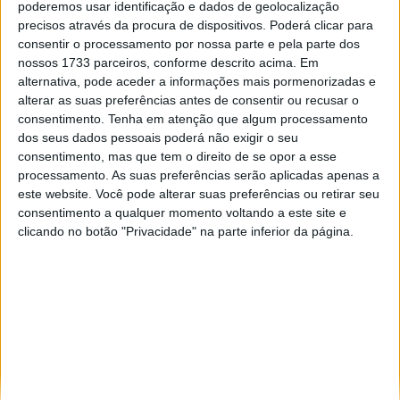
poderemos usar identificação e dados de geolocalização
Especialistas em automóveis, automobilismo e demais desportos
precisos através da procura de dispositivos. Poderá clicar para
motorizados há 48 anos.
consentir o processamento por nossa parte e pela parte dos
nossos 1733 parceiros, conforme descrito acima. Em
alternativa, pode aceder a informações mais pormenorizadas e
alterar as suas preferências antes de consentir ou recusar o
consentimento.
Tenha em atenção que algum processamento
dos seus dados pessoais poderá não exigir o seu
Informação importante
consentimento, mas que tem o direito de se opor a esse
processamento. As suas preferências serão aplicadas apenas a
Ficha técnica
este website. Você pode alterar suas preferências ou retirar seu
Estatuto editorial
consentimento a qualquer momento voltando a este site e
Política de privacidade
clicando no botão "Privacidade" na parte inferior da página.
Termos e condições
Informação Legal
Como anunciar
Tags
António Félix da Costa
Armindo Araújo
Carlos Sainz
Charles Leclerc
Dakar
Daniel Ricciardo
F1