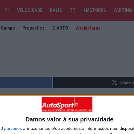
F1
VELOCIDADE
RALIS
TT
+MOTORES
KARTING
e Campo
Properties
E-AUTO
Assinaturas
Share o
Damos valor à sua privacidade
33
parceiros
armazenamos e/ou acedemos a informações num dispositi