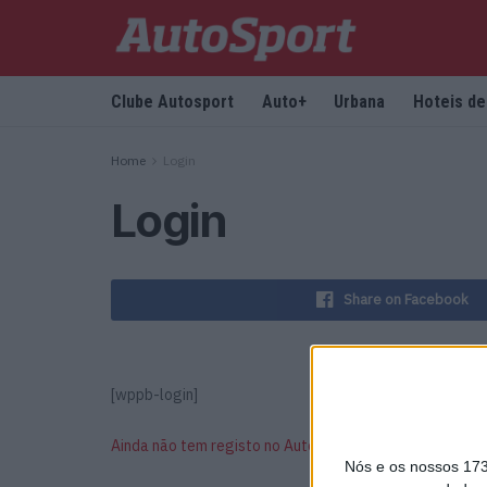
Clube Autosport
Auto+
Urbana
Hoteis d
Home
Login
Login
Share on Facebook
[wppb-login]
Ainda não tem registo no Autosport?
Nós e os nossos 17