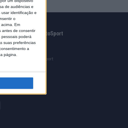
por um dispositivo
sa de audiências e
usar identificação e
nsentir o
o acima. Em
s antes de consentir
Grupo AutoSport
 pessoais poderá
s suas preferências
AutoSport
 consentimento a
AutoMais
da página.
Clube Autosport
IA