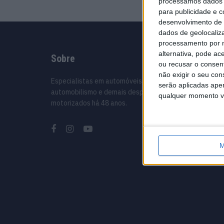
processamos dados p
para publicidade e 
desenvolvimento de 
dados de geolocaliza
processamento por n
alternativa, pode ac
Sobre
Infor
ou recusar o consen
não exigir o seu co
Especialistas em automóveis,
Ficha té
serão aplicadas apen
automobilismo e demais desportos
Estatuto
qualquer momento vol
motorizados há 48 anos.
Política
Termos 
Informa
Como an
M