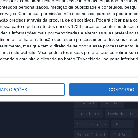
essoais, como identificadores únicos e informações padrão enviadas 
conteúdos personalizados, medição de publicidade e conteúdos, pesqui
serviços.
Com a sua permissão, nós e os nossos parceiros poderemos 
ção precisos através da procura de dispositivos. Poderá clicar para co
ossa parte e pela parte dos nossos 1733 parceiros, conforme descrit
eder a informações mais pormenorizadas e alterar as suas preferência
mação importante
Tags
timento.
Tenha em atenção que algum processamento dos seus dados
nsentimento, mas que tem o direito de se opor a esse processamento. A
cnica
António Félix da Costa
as a este website. Você pode alterar suas preferências ou retirar seu
 editorial
tando a este site e clicando no botão "Privacidade" na parte inferior 
Armindo Araújo
Carlos Sainz
 de privacidade
e condições
Charles Leclerc
Dakar
ção Legal
Daniel Ricciardo
F1
unciar
AIS OPÇÕES
CONCORDO
Fernando Alonso
Ferrari
F
Fórmula 1
Fórmula E
Lando Norris
Lewis Hamilton
Max Verstappen
Mercedes
Rali de Portugal
Red Bull