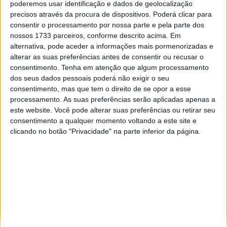
poderemos usar identificação e dados de geolocalização
Especialistas em automóveis, automobilismo e demais desportos
precisos através da procura de dispositivos. Poderá clicar para
motorizados há 48 anos.
consentir o processamento por nossa parte e pela parte dos
nossos 1733 parceiros, conforme descrito acima. Em
alternativa, pode aceder a informações mais pormenorizadas e
alterar as suas preferências antes de consentir ou recusar o
consentimento.
Tenha em atenção que algum processamento
dos seus dados pessoais poderá não exigir o seu
Informação importante
consentimento, mas que tem o direito de se opor a esse
processamento. As suas preferências serão aplicadas apenas a
Ficha técnica
este website. Você pode alterar suas preferências ou retirar seu
Estatuto editorial
consentimento a qualquer momento voltando a este site e
Política de privacidade
clicando no botão "Privacidade" na parte inferior da página.
Termos e condições
Informação Legal
Como anunciar
Tags
António Félix da Costa
Armindo Araújo
Carlos Sainz
Charles Leclerc
Dakar
Daniel Ricciardo
F1