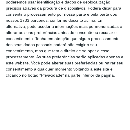
poderemos usar identificação e dados de geolocalização
Especialistas em automóveis, automobilismo e demais desportos
precisos através da procura de dispositivos. Poderá clicar para
motorizados há 48 anos.
consentir o processamento por nossa parte e pela parte dos
nossos 1733 parceiros, conforme descrito acima. Em
alternativa, pode aceder a informações mais pormenorizadas e
alterar as suas preferências antes de consentir ou recusar o
consentimento.
Tenha em atenção que algum processamento
dos seus dados pessoais poderá não exigir o seu
Informação importante
consentimento, mas que tem o direito de se opor a esse
processamento. As suas preferências serão aplicadas apenas a
Ficha técnica
este website. Você pode alterar suas preferências ou retirar seu
Estatuto editorial
consentimento a qualquer momento voltando a este site e
Política de privacidade
clicando no botão "Privacidade" na parte inferior da página.
Termos e condições
Informação Legal
Como anunciar
Tags
António Félix da Costa
Armindo Araújo
Carlos Sainz
Charles Leclerc
Dakar
Daniel Ricciardo
F1