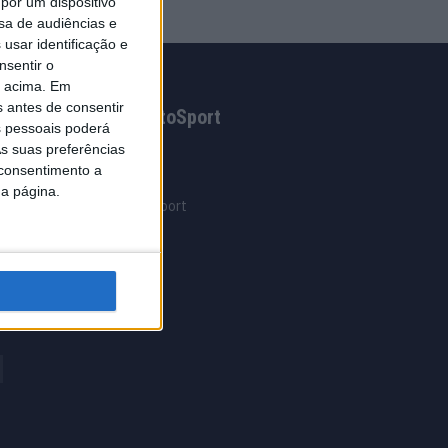
por um dispositivo
sa de audiências e
usar identificação e
nsentir o
o acima. Em
s antes de consentir
Grupo AutoSport
 pessoais poderá
s suas preferências
AutoSport
 consentimento a
AutoMais
da página.
Clube Autosport
IA