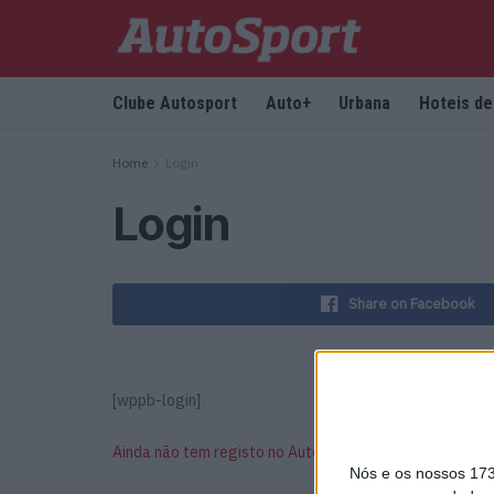
Clube Autosport
Auto+
Urbana
Hoteis d
Home
Login
Login
Share on Facebook
[wppb-login]
Ainda não tem registo no Autosport?
Nós e os nossos 17