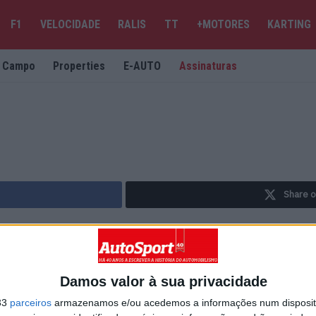
F1
VELOCIDADE
RALIS
TT
+MOTORES
KARTING
e Campo
Properties
E-AUTO
Assinaturas
Share o
Damos valor à sua privacidade
33
parceiros
armazenamos e/ou acedemos a informações num dispositi