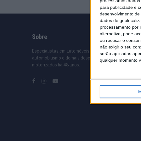
processamos dados p
para publicidade e 
desenvolvimento de 
dados de geolocaliza
processamento por n
alternativa, pode ac
Sobre
Infor
ou recusar o consen
não exigir o seu co
Especialistas em automóveis,
Ficha té
serão aplicadas apen
automobilismo e demais desportos
Estatuto
qualquer momento vol
motorizados há 48 anos.
Política
Termos 
Informa
Como an
M