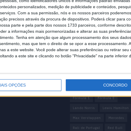
essoais, como identificadores únicos e informações padrão enviadas 
conteúdos personalizados, medição de publicidade e conteúdos, pesqui
serviços.
Com a sua permissão, nós e os nossos parceiros poderemos 
ção precisos através da procura de dispositivos. Poderá clicar para co
ossa parte e pela parte dos nossos 1733 parceiros, conforme descrit
eder a informações mais pormenorizadas e alterar as suas preferência
mação importante
Tags
timento.
Tenha em atenção que algum processamento dos seus dados
nsentimento, mas que tem o direito de se opor a esse processamento. A
cnica
António Félix da Costa
as a este website. Você pode alterar suas preferências ou retirar seu
 editorial
tando a este site e clicando no botão "Privacidade" na parte inferior 
Armindo Araújo
Carlos Sainz
 de privacidade
e condições
Charles Leclerc
Dakar
ção Legal
Daniel Ricciardo
F1
unciar
AIS OPÇÕES
CONCORDO
Fernando Alonso
Ferrari
F
Fórmula 1
Fórmula E
Lando Norris
Lewis Hamilton
Max Verstappen
Mercedes
Rali de Portugal
Red Bull