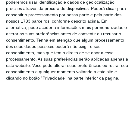
poderemos usar identificação e dados de geolocalização
Especialistas em automóveis, automobilismo e demais desportos
precisos através da procura de dispositivos. Poderá clicar para
motorizados há 48 anos.
consentir o processamento por nossa parte e pela parte dos
nossos 1733 parceiros, conforme descrito acima. Em
alternativa, pode aceder a informações mais pormenorizadas e
alterar as suas preferências antes de consentir ou recusar o
consentimento.
Tenha em atenção que algum processamento
dos seus dados pessoais poderá não exigir o seu
Informação importante
consentimento, mas que tem o direito de se opor a esse
processamento. As suas preferências serão aplicadas apenas a
Ficha técnica
este website. Você pode alterar suas preferências ou retirar seu
Estatuto editorial
consentimento a qualquer momento voltando a este site e
Política de privacidade
clicando no botão "Privacidade" na parte inferior da página.
Termos e condições
Informação Legal
Como anunciar
Tags
António Félix da Costa
Armindo Araújo
Carlos Sainz
Charles Leclerc
Dakar
Daniel Ricciardo
F1