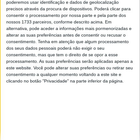
poderemos usar identificação e dados de geolocalização
Especialistas em automóveis, automobilismo e demais desportos
precisos através da procura de dispositivos. Poderá clicar para
motorizados há 48 anos.
consentir o processamento por nossa parte e pela parte dos
nossos 1733 parceiros, conforme descrito acima. Em
alternativa, pode aceder a informações mais pormenorizadas e
alterar as suas preferências antes de consentir ou recusar o
consentimento.
Tenha em atenção que algum processamento
dos seus dados pessoais poderá não exigir o seu
Informação importante
consentimento, mas que tem o direito de se opor a esse
processamento. As suas preferências serão aplicadas apenas a
Ficha técnica
este website. Você pode alterar suas preferências ou retirar seu
Estatuto editorial
consentimento a qualquer momento voltando a este site e
Política de privacidade
clicando no botão "Privacidade" na parte inferior da página.
Termos e condições
Informação Legal
Como anunciar
Tags
António Félix da Costa
Armindo Araújo
Carlos Sainz
Charles Leclerc
Dakar
Daniel Ricciardo
F1