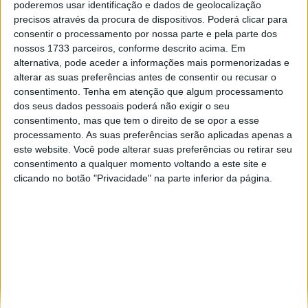
poderemos usar identificação e dados de geolocalização
Especialistas em automóveis, automobilismo e demais desportos
precisos através da procura de dispositivos. Poderá clicar para
motorizados há 48 anos.
consentir o processamento por nossa parte e pela parte dos
nossos 1733 parceiros, conforme descrito acima. Em
alternativa, pode aceder a informações mais pormenorizadas e
alterar as suas preferências antes de consentir ou recusar o
consentimento.
Tenha em atenção que algum processamento
dos seus dados pessoais poderá não exigir o seu
Informação importante
consentimento, mas que tem o direito de se opor a esse
processamento. As suas preferências serão aplicadas apenas a
Ficha técnica
este website. Você pode alterar suas preferências ou retirar seu
Estatuto editorial
consentimento a qualquer momento voltando a este site e
Política de privacidade
clicando no botão "Privacidade" na parte inferior da página.
Termos e condições
Informação Legal
Como anunciar
Tags
António Félix da Costa
Armindo Araújo
Carlos Sainz
Charles Leclerc
Dakar
Daniel Ricciardo
F1