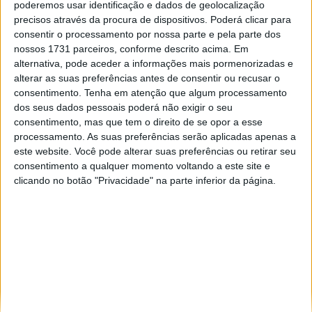
poderemos usar identificação e dados de geolocalização
Especialistas em automóveis, automobilismo e demais desportos
precisos através da procura de dispositivos. Poderá clicar para
motorizados há 48 anos.
consentir o processamento por nossa parte e pela parte dos
nossos 1731 parceiros, conforme descrito acima. Em
alternativa, pode aceder a informações mais pormenorizadas e
alterar as suas preferências antes de consentir ou recusar o
consentimento.
Tenha em atenção que algum processamento
dos seus dados pessoais poderá não exigir o seu
Informação importante
consentimento, mas que tem o direito de se opor a esse
processamento. As suas preferências serão aplicadas apenas a
Ficha técnica
este website. Você pode alterar suas preferências ou retirar seu
Estatuto editorial
consentimento a qualquer momento voltando a este site e
Política de privacidade
clicando no botão "Privacidade" na parte inferior da página.
Termos e condições
Informação Legal
Como anunciar
Tags
António Félix da Costa
Armindo Araújo
Carlos Sainz
Charles Leclerc
Dakar
Daniel Ricciardo
F1