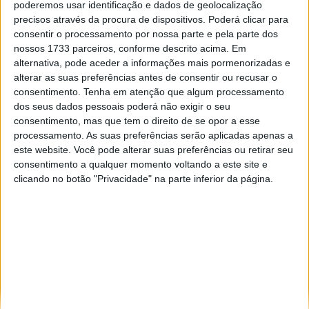
poderemos usar identificação e dados de geolocalização
Especialistas em automóveis, automobilismo e demais desportos
precisos através da procura de dispositivos. Poderá clicar para
motorizados há 48 anos.
consentir o processamento por nossa parte e pela parte dos
nossos 1733 parceiros, conforme descrito acima. Em
alternativa, pode aceder a informações mais pormenorizadas e
alterar as suas preferências antes de consentir ou recusar o
consentimento.
Tenha em atenção que algum processamento
dos seus dados pessoais poderá não exigir o seu
Informação importante
consentimento, mas que tem o direito de se opor a esse
processamento. As suas preferências serão aplicadas apenas a
Ficha técnica
este website. Você pode alterar suas preferências ou retirar seu
Estatuto editorial
consentimento a qualquer momento voltando a este site e
Política de privacidade
clicando no botão "Privacidade" na parte inferior da página.
Termos e condições
Informação Legal
Como anunciar
Tags
António Félix da Costa
Armindo Araújo
Carlos Sainz
Charles Leclerc
Dakar
Daniel Ricciardo
F1