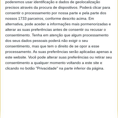
poderemos usar identificação e dados de geolocalização
Especialistas em automóveis, automobilismo e demais desportos
precisos através da procura de dispositivos. Poderá clicar para
motorizados há 48 anos.
consentir o processamento por nossa parte e pela parte dos
nossos 1733 parceiros, conforme descrito acima. Em
alternativa, pode aceder a informações mais pormenorizadas e
alterar as suas preferências antes de consentir ou recusar o
consentimento.
Tenha em atenção que algum processamento
dos seus dados pessoais poderá não exigir o seu
Informação importante
consentimento, mas que tem o direito de se opor a esse
processamento. As suas preferências serão aplicadas apenas a
Ficha técnica
este website. Você pode alterar suas preferências ou retirar seu
Estatuto editorial
consentimento a qualquer momento voltando a este site e
Política de privacidade
clicando no botão "Privacidade" na parte inferior da página.
Termos e condições
Informação Legal
Como anunciar
Tags
António Félix da Costa
Armindo Araújo
Carlos Sainz
Charles Leclerc
Dakar
Daniel Ricciardo
F1