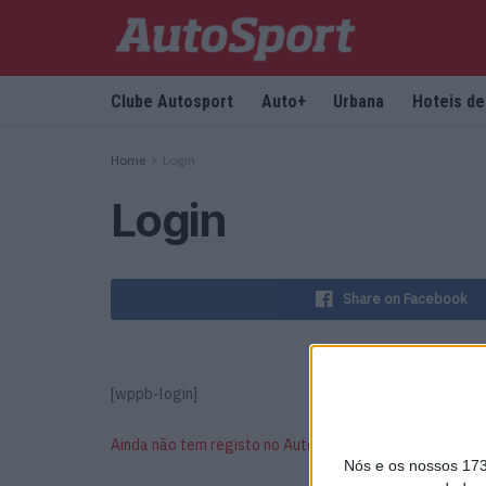
Clube Autosport
Auto+
Urbana
Hoteis d
Home
Login
Login
Share on Facebook
[wppb-login]
Ainda não tem registo no Autosport?
Nós e os nossos 17