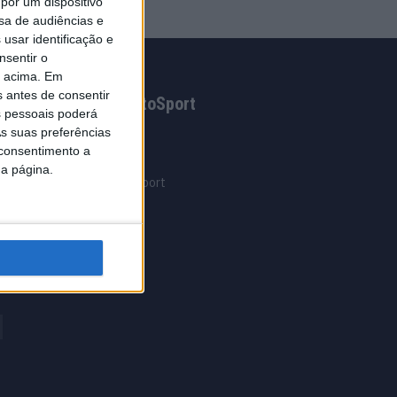
por um dispositivo
sa de audiências e
usar identificação e
nsentir o
o acima. Em
s antes de consentir
Grupo AutoSport
 pessoais poderá
s suas preferências
AutoSport
 consentimento a
AutoMais
da página.
Clube Autosport
IA