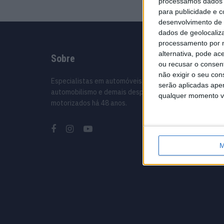
processamos dados p
para publicidade e 
desenvolvimento de 
dados de geolocaliza
processamento por n
alternativa, pode ac
Sobre
Infor
ou recusar o consen
não exigir o seu co
Especialistas em automóveis,
Ficha té
serão aplicadas apen
automobilismo e demais desportos
Estatuto
qualquer momento vol
motorizados há 48 anos.
Política
Termos 
Informa
Como an
M