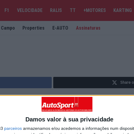
F1
VELOCIDADE
RALIS
TT
+MOTORES
KARTING
e Campo
Properties
E-AUTO
Assinaturas
Share o
Damos valor à sua privacidade
33
parceiros
armazenamos e/ou acedemos a informações num dispositi