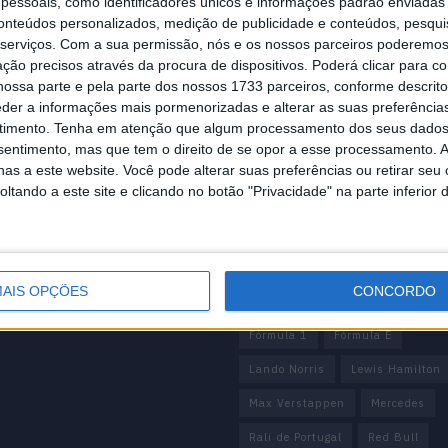
essoais, como identificadores únicos e informações padrão enviadas 
conteúdos personalizados, medição de publicidade e conteúdos, pesqui
serviços.
Com a sua permissão, nós e os nossos parceiros poderemos 
ção precisos através da procura de dispositivos. Poderá clicar para co
ossa parte e pela parte dos nossos 1733 parceiros, conforme descrit
eder a informações mais pormenorizadas e alterar as suas preferência
mação importante
Tags
timento.
Tenha em atenção que algum processamento dos seus dados
nsentimento, mas que tem o direito de se opor a esse processamento. A
cnica
António Félix da Costa
as a este website. Você pode alterar suas preferências ou retirar seu
 editorial
tando a este site e clicando no botão "Privacidade" na parte inferior 
Armindo Araújo
Carlos Sainz
 de privacidade
e condições
Charles Leclerc
Dakar
ção Legal
Daniel Ricciardo
F1
unciar
AIS OPÇÕES
CONCORDO
Fernando Alonso
Ferrari
F
Fórmula 1
Fórmula E
Lando Norris
Lewis Hamilton
Max Verstappen
Mercedes
Rali de Portugal
Red Bull