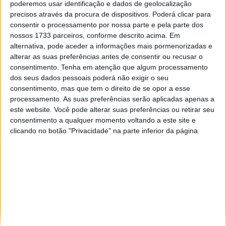
poderemos usar identificação e dados de geolocalização
Especialistas em automóveis, automobilismo e demais desportos
precisos através da procura de dispositivos. Poderá clicar para
motorizados há 48 anos.
consentir o processamento por nossa parte e pela parte dos
nossos 1733 parceiros, conforme descrito acima. Em
alternativa, pode aceder a informações mais pormenorizadas e
alterar as suas preferências antes de consentir ou recusar o
consentimento.
Tenha em atenção que algum processamento
dos seus dados pessoais poderá não exigir o seu
Informação importante
consentimento, mas que tem o direito de se opor a esse
processamento. As suas preferências serão aplicadas apenas a
Ficha técnica
este website. Você pode alterar suas preferências ou retirar seu
Estatuto editorial
consentimento a qualquer momento voltando a este site e
Política de privacidade
clicando no botão "Privacidade" na parte inferior da página.
Termos e condições
Informação Legal
Como anunciar
Tags
António Félix da Costa
Armindo Araújo
Carlos Sainz
Charles Leclerc
Dakar
Daniel Ricciardo
F1