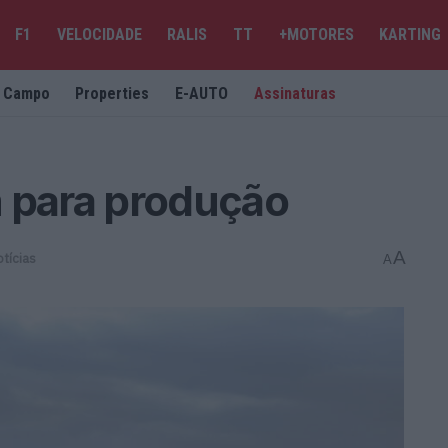
F1
VELOCIDADE
RALIS
TT
+MOTORES
KARTING
e Campo
Properties
E-AUTO
Assinaturas
m para produção
A
tícias
A