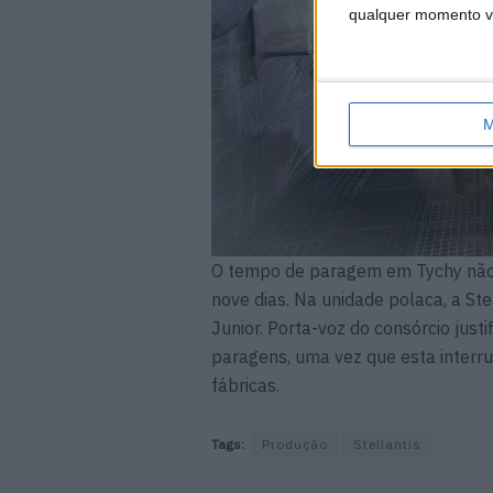
qualquer momento vol
M
O tempo de paragem em Tychy não f
nove dias. Na unidade polaca, a St
Junior. Porta-voz do consórcio jus
paragens, uma vez que esta interrup
fábricas.
Tags:
Produção
Stellantis