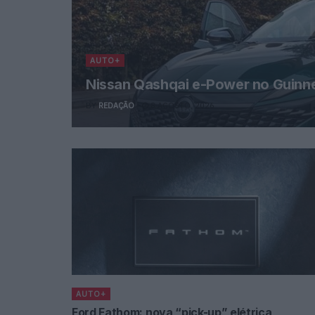
AUTO+
Nissan Qashqai e-Power no Guinn
BY
REDAÇÃO
8 AGOSTO, 2026
AUTO+
Ford Fathom: nova “pick-up” elétrica