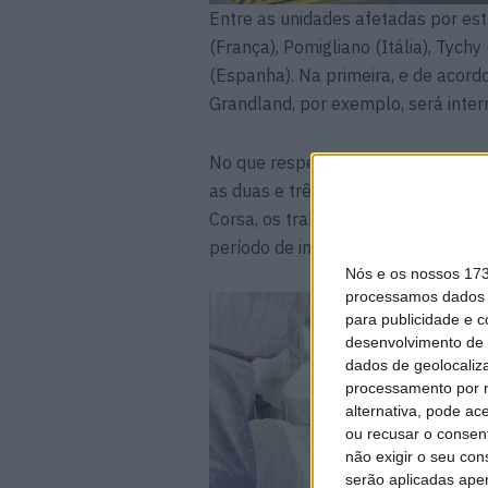
Entre as unidades afetadas por es
(França), Pomigliano (Itália), Tych
(Espanha). Na primeira, e de acord
Grandland, por exemplo, será inte
No que respeita a Poissy, que pro
as duas e três semanas. E, em Sara
Corsa, os trabalhos deverão ser 
período de interrupção previsto pa
Nós e os nossos 17
processamos dados p
para publicidade e 
desenvolvimento de 
dados de geolocaliza
processamento por n
alternativa, pode ac
ou recusar o consen
não exigir o seu co
serão aplicadas apen