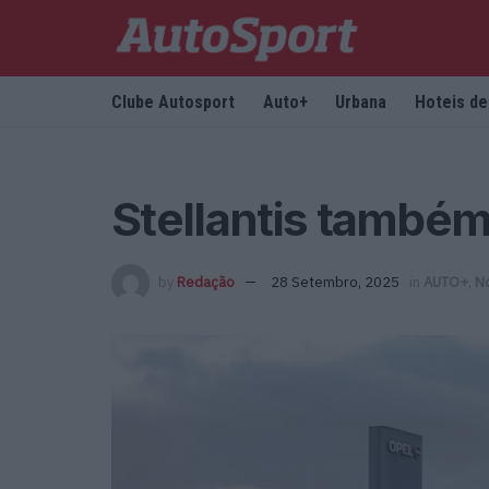
Clube Autosport
Auto+
Urbana
Hoteis d
Stellantis també
by
Redação
28 Setembro, 2025
in
AUTO+
,
No