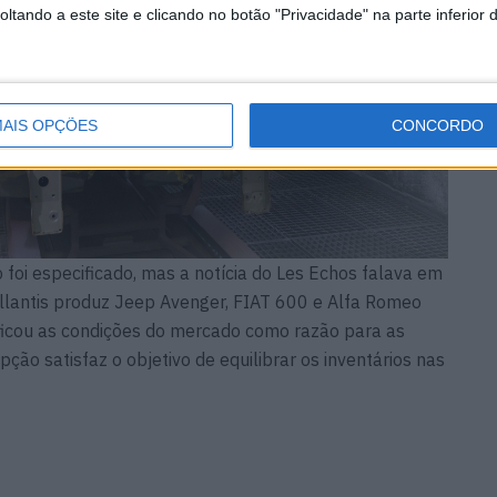
tando a este site e clicando no botão "Privacidade" na parte inferior 
AIS OPÇÕES
CONCORDO
oi especificado, mas a notícia do Les Echos falava em
ellantis produz Jeep Avenger, FIAT 600 e Alfa Romeo
tificou as condições do mercado como razão para as
ção satisfaz o objetivo de equilibrar os inventários nas