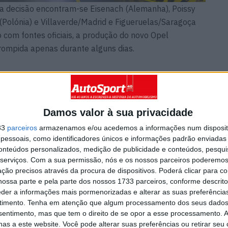
ta decisão encontram-se Eisenach (Alemanha), Poissy
y (Polónia) e Villaverde/Madrid e Figueruelas/Saragoça
o com fontes oficiais, a produção do novo Opel
rrompida apenas durante alguns dias.
duz DS 3 e Opel Mokka, o período de paragem rondará
goça, onde a Stellantis faz o Peugeot 208 e o Opel
interrompidos durante uma ou duas semanas, também o
Damos valor à sua privacidade
ra Pomigliano.
33
parceiros
armazenamos e/ou acedemos a informações num dispositi
essoais, como identificadores únicos e informações padrão enviadas 
conteúdos personalizados, medição de publicidade e conteúdos, pesqui
serviços.
Com a sua permissão, nós e os nossos parceiros poderemos 
ção precisos através da procura de dispositivos. Poderá clicar para co
ossa parte e pela parte dos nossos 1733 parceiros, conforme descrit
eder a informações mais pormenorizadas e alterar as suas preferência
timento.
Tenha em atenção que algum processamento dos seus dados
nsentimento, mas que tem o direito de se opor a esse processamento. A
as a este website. Você pode alterar suas preferências ou retirar seu