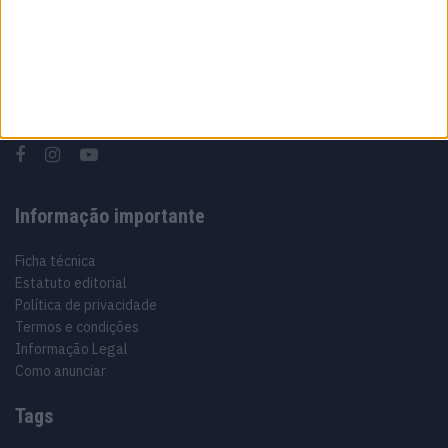
Sobre
Especialistas em automóveis, automobilismo e demais desportos
motorizados há 48 anos.
Informação importante
Ficha técnica
Estatuto editorial
Política de privacidade
Termos e condições
Informação Legal
Como anunciar
Tags