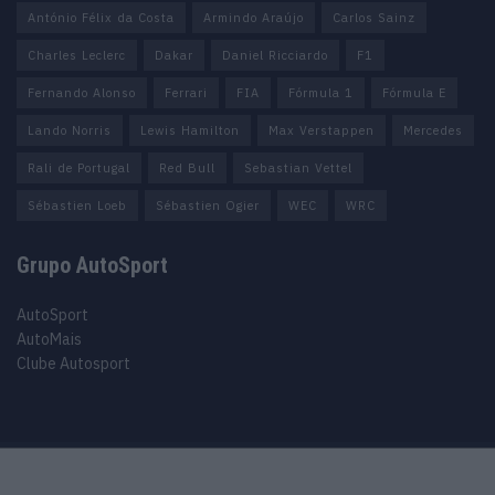
António Félix da Costa
Armindo Araújo
Carlos Sainz
Charles Leclerc
Dakar
Daniel Ricciardo
F1
Fernando Alonso
Ferrari
FIA
Fórmula 1
Fórmula E
Lando Norris
Lewis Hamilton
Max Verstappen
Mercedes
Rali de Portugal
Red Bull
Sebastian Vettel
Sébastien Loeb
Sébastien Ogier
WEC
WRC
Grupo AutoSport
AutoSport
AutoMais
Clube Autosport
Purchase Now
Features
Demo
Support