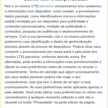
os veículos considerados citadinos.
Nós e os nossos 1733
parceiros
armazenamos e/ou acedemos
a informações num dispositivo, como cookies, e processamos
A ideia é ter um conjunto de regras relativas aos sistemas
dados pessoais, como identificadores únicos e informações
de assistência mais permissivos para os modelos
padrão enviadas por um dispositivo para publicidade e
conteúdos personalizados, medição de publicidade e
considerados familiares, com John Elkann, Presidente do
conteúdos, pesquisa de audiências e desenvolvimento de
Grupo Stellantis a dar mesmo o exemplo dos modelos
serviços.
Com a sua permissão, nós e os nossos parceiros
citadinos japoneses, os “kei-cars”, cujas dimensões,
poderemos usar identificação e dados de geolocalização
cilindrada e potência são parametrizados.
precisos através da procura de dispositivos. Poderá clicar para
consentir o processamento por nossa parte e pela parte dos
nossos 1733 parceiros, conforme descrito acima. Em
Artigos relacionados
alternativa, pode aceder a informações mais pormenorizadas e
alterar as suas preferências antes de consentir ou recusar o
Ponte 25 de Abril completa 60 anos
consentimento.
Tenha em atenção que algum processamento
7 AGOSTO, 2026
dos seus dados pessoais poderá não exigir o seu
consentimento, mas que tem o direito de se opor a esse
processamento. As suas preferências serão aplicadas apenas a
Audi Q9 SUV direto ao topo da gama
este website. Você pode alterar suas preferências ou retirar seu
7 AGOSTO, 2026
consentimento a qualquer momento voltando a este site e
clicando no botão "Privacidade" na parte inferior da página.