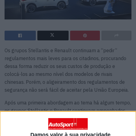
Os grupos Stellantis e Renault continuam a “pedir”
regulamentos mais leves para os citadinos, procurando
dessa forma reduzir os seus custos de produção e
colocá-los ao mesmo nível dos modelos de rivais
chinesas. Porém, o aligeiramento dos regulamentos de
segurança não será fácil de aceitar pela União Europeia.
Após uma primeira abordagem ao tema há algum tempo,
os grupos Stellantis e Renault continuam empenhados
em fazer valer o seu ponto de vista de que a indústria
automóvel europeia sairia altamente beneficiada com a
adoção de regulamentos de segurança mais ligeiros para
Damos valor à sua privacidade