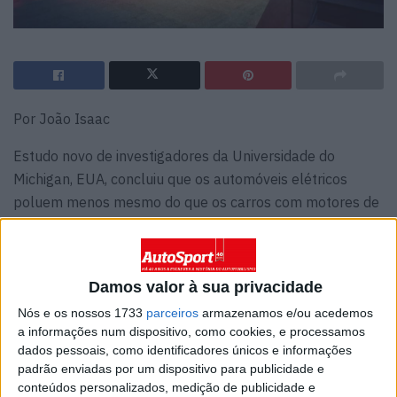
Por João Isaac
Estudo novo de investigadores da Universidade do
Michigan, EUA, concluiu que os automóveis elétricos
poluem menos mesmo do que os carros com motores de
combustão interna, mesmo no caso de recurso à queima
de combustíveis fósseis para a alimentação das baterias.
Quando o tema de discussão incide nas emissões de
Damos valor à sua privacidade
automóvel com motor de combustão interna e de carro
Nós e os nossos 1733
parceiros
armazenamos e/ou acedemos
elétrico com dimensões e potência equivalentes,
a informações num dispositivo, como cookies, e processamos
dados pessoais, como identificadores únicos e informações
habitualmente, as opiniões divergem bastante. As
padrão enviadas por um dispositivo para publicidade e
diferenças entre as tecnologias são óbvias, mesmo
conteúdos personalizados, medição de publicidade e