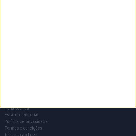
Sobre
Especialistas em automóveis, automobilismo e demais desportos
motorizados há 48 anos.
Informação importante
Ficha técnica
Estatuto editorial
Política de privacidade
Termos e condições
Informação Legal