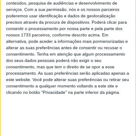
considerando-se apenas o tempo de condução, mas o
conteúdos, pesquisa de audiências e desenvolvimento de
cenário torna-se muito diferente se registarmos as
serviços.
Com a sua permissão, nós e os nossos parceiros
poderemos usar identificação e dados de geolocalização
emissões poluentes durante todo o ciclo do processo
precisos através da procura de dispositivos. Poderá clicar para
produtivo e, no caso dos elétricos, dos processos de
consentir o processamento por nossa parte e pela parte dos
produção da energia para alimentação das baterias.
nossos 1733 parceiros, conforme descrito acima. Em
De acordo com estudo recente, não há qualquer margem
alternativa, pode aceder a informações mais pormenorizadas e
alterar as suas preferências antes de consentir ou recusar o
para dúvidas: mesmo considerando que a produção de
consentimento.
Tenha em atenção que algum processamento
energia não é feita com recurso a energias renováveis,
dos seus dados pessoais poderá não exigir o seu
um carro elétrico produz sempre menos do que um
consentimento, mas que tem o direito de se opor a esse
automóvel equivalente movido a gasolina ou gasóleo, se
processamento. As suas preferências serão aplicadas apenas a
considerado todo o ciclo de vida da viatura.
este website. Você pode alterar suas preferências ou retirar seu
consentimento a qualquer momento voltando a este site e
Os especialistas da Universidade do Michigan, EUA,
clicando no botão "Privacidade" na parte inferior da página.
também concluíram que o fabrico da bateria é o ponto
que gera mais poluição entre os veículos elétricos, sendo
que a produção destes, indicam, emite muito mais dióxido
de carbono do que a produção de carro com mecânica de
combustão. Segundo os cálculos apresentados, o fabrico
de SUV médio/grande elétrico emite cerca de 12