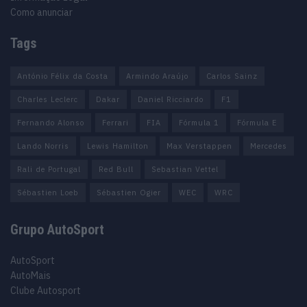
Como anunciar
Tags
António Félix da Costa
Armindo Araújo
Carlos Sainz
Charles Leclerc
Dakar
Daniel Ricciardo
F1
Fernando Alonso
Ferrari
FIA
Fórmula 1
Fórmula E
Lando Norris
Lewis Hamilton
Max Verstappen
Mercedes
Rali de Portugal
Red Bull
Sebastian Vettel
Sébastien Loeb
Sébastien Ogier
WEC
WRC
Grupo AutoSport
AutoSport
AutoMais
Clube Autosport